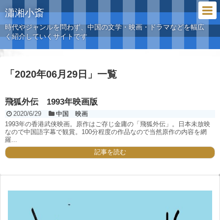
瀟湘小斎
時代やジャンルを問わず、中国の文学・映画・ドラマなどを幅広
く紹介していくサイトです
「
2020年06月29日
」
一覧
飛狐外伝 1993年映画版
2020/6/29
中国 映画
1993年の香港武侠映画。原作はご存じ金庸の「飛狐外伝」。日本未放映
なので中国語字幕で観賞。100分程度の作品なので当然原作の内容を網
羅...
記事を読む