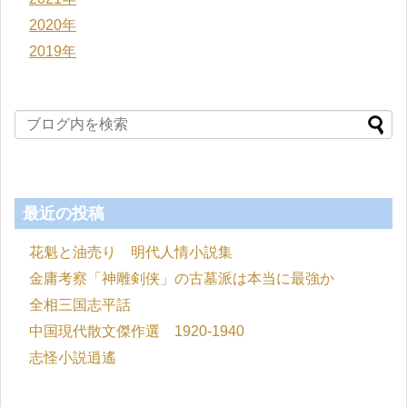
2020年
2019年
最近の投稿
花魁と油売り 明代人情小説集
金庸考察「神雕剣侠」の古墓派は本当に最強か
全相三国志平話
中国現代散文傑作選 1920-1940
志怪小説逍遙