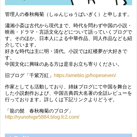
管理人の春秋梅菊（しゅんじゅうばいぎく）と申します。
瀟湘小斎は古代から現代まで、時代を問わず中国の小説・
映画・ドラマ・言語文化などについて語っていくブログで
す。そのほか、日本人による中華作品、同人作品なども紹
介しています。
好きな時代は主に明・清代。小説では紅楼夢が大好きで
す。
中国文化に興味のある方は是非お立ち寄りください。
旧ブログ「千紫万紅」
https://ameblo.jp/hopeseven/
作家としても活動しており、姉妹ブログにて中国を舞台と
した小説創作および、中国古典四大名著の全話レビューを
行っております。詳しくは下記リンクよりどうぞ。
「龍の髭 春秋梅菊のブログ」
http://ryunohige5884.blog.fc2.com/