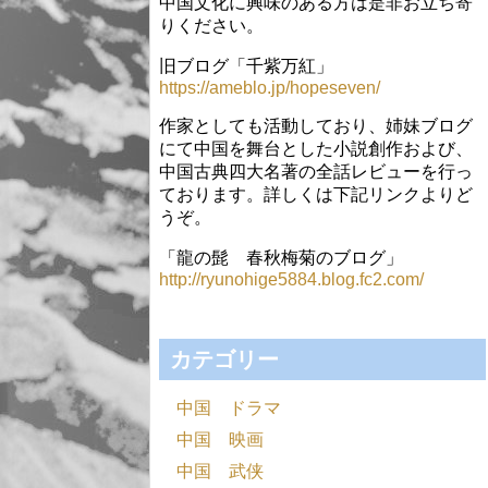
中国文化に興味のある方は是非お立ち寄
りください。
旧ブログ「千紫万紅」
https://ameblo.jp/hopeseven/
作家としても活動しており、姉妹ブログ
にて中国を舞台とした小説創作および、
中国古典四大名著の全話レビューを行っ
ております。詳しくは下記リンクよりど
うぞ。
「龍の髭 春秋梅菊のブログ」
http://ryunohige5884.blog.fc2.com/
カテゴリー
中国 ドラマ
中国 映画
中国 武侠