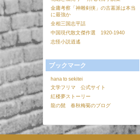
金庸考察「神雕剣侠」の古墓派は本当
に最強か
全相三国志平話
中国現代散文傑作選 1920-1940
志怪小説逍遙
ブックマーク
hana to sekitei
文学フリマ 公式サイト
紅楼夢ストーリー
龍の髭 春秋梅菊のブログ