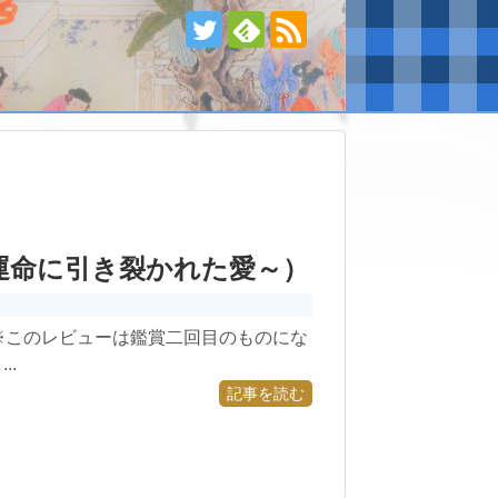
運命に引き裂かれた愛～）
※このレビューは鑑賞二回目のものにな
..
記事を読む