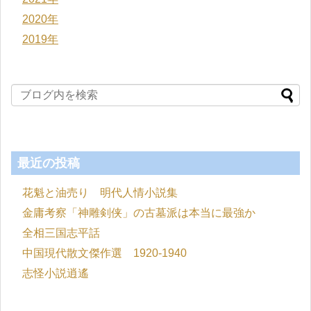
2020年
2019年
最近の投稿
花魁と油売り 明代人情小説集
金庸考察「神雕剣侠」の古墓派は本当に最強か
全相三国志平話
中国現代散文傑作選 1920-1940
志怪小説逍遙