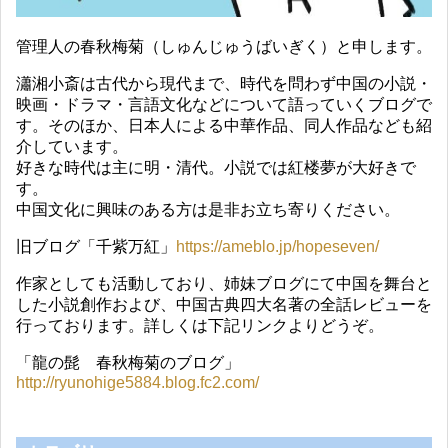
管理人の春秋梅菊（しゅんじゅうばいぎく）と申します。
瀟湘小斎は古代から現代まで、時代を問わず中国の小説・
映画・ドラマ・言語文化などについて語っていくブログで
す。そのほか、日本人による中華作品、同人作品なども紹
介しています。
好きな時代は主に明・清代。小説では紅楼夢が大好きで
す。
中国文化に興味のある方は是非お立ち寄りください。
旧ブログ「千紫万紅」
https://ameblo.jp/hopeseven/
作家としても活動しており、姉妹ブログにて中国を舞台と
した小説創作および、中国古典四大名著の全話レビューを
行っております。詳しくは下記リンクよりどうぞ。
「龍の髭 春秋梅菊のブログ」
http://ryunohige5884.blog.fc2.com/