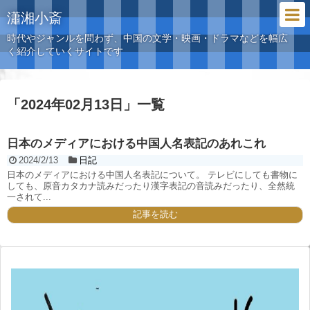
瀟湘小斎
時代やジャンルを問わず、中国の文学・映画・ドラマなどを幅広
く紹介していくサイトです
「
2024年02月13日
」
一覧
日本のメディアにおける中国人名表記のあれこれ
2024/2/13
日記
日本のメディアにおける中国人名表記について。 テレビにしても書物に
しても、原音カタカナ読みだったり漢字表記の音読みだったり、全然統
一されて...
記事を読む