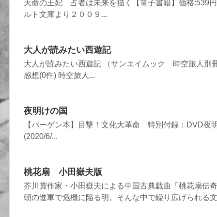
天命の王妃 占者は未来を描く【電子書籍】価格:539円(2020/
ルト文庫より２００９...
大人が読みたい西遊記
大人が読みたい西遊記 （サンエイムック 時空旅人別冊）価格:13
感想(0件) 時空旅人...
夜明けの国
【バーゲン本】目撃！文化大革命 特別付録：DVD夜明けの
(2020/6/...
桃花扇 小田嶽夫版
芥川賞作家・小田嶽夫による中国古典戯曲「桃花扇伝奇
朝の進軍で危機に陥る明。そんな中で繰り広げられる文人