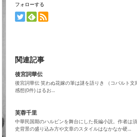
フォローする
関連記事
後宮詞華伝
後宮詞華伝 笑わぬ花嫁の筆は謎を語りき （コバルト文庫） 価格:6
感想(0件) はるお...
芙蓉千里
中華民国期のハルビンを舞台にした長編小説。作者は
史背景の盛り込み方や文章のスタイルはなかなか硬...