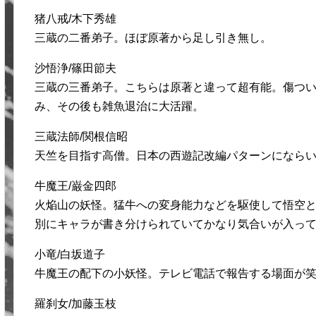
猪八戒/木下秀雄
三蔵の二番弟子。ほぼ原著から足し引き無し。
沙悟浄/篠田節夫
三蔵の三番弟子。こちらは原著と違って超有能。傷つ
み、その後も雑魚退治に大活躍。
三蔵法師/関根信昭
天竺を目指す高僧。日本の西遊記改編パターンになら
牛魔王/巌金四郎
火焔山の妖怪。猛牛への変身能力などを駆使して悟空
別にキャラが書き分けられていてかなり気合いが入っ
小竜/白坂道子
牛魔王の配下の小妖怪。テレビ電話で報告する場面が
羅刹女/加藤玉枝