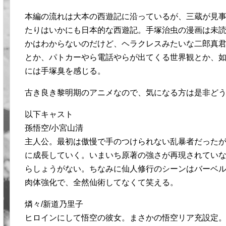
本編の流れは大本の西遊記に沿っているが、三蔵が見
たりはいかにも日本的な西遊記。手塚治虫の漫画は未
かはわからないのだけど、ヘラクレスみたいな二郎真
とか、パトカーやら電話やらが出てくる世界観とか、
には手塚臭を感じる。
古き良き黎明期のアニメなので、気になる方は是非ど
以下キャスト
孫悟空/小宮山清
主人公。最初は傲慢で手のつけられない乱暴者だった
に成長していく。いまいち原著の強さが再現されてい
らしょうがない。ちなみに仙人修行のシーンはバーベ
肉体強化で、全然仙術してなくて笑える。
燐々/新道乃里子
ヒロインにして悟空の彼女。まさかの悟空リア充設定