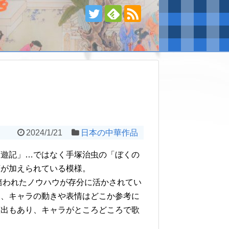
2024/1/21
日本の中華作品
西遊記」…ではなく手塚治虫の「ぼくの
変が加えられている模様。
で培われたノウハウが存分に活かされてい
様、キャラの動きや表情はどこか参考に
演出もあり、キャラがところどころで歌