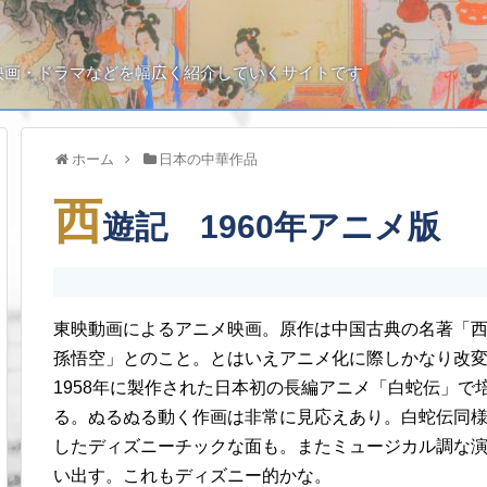
映画・ドラマなどを幅広く紹介していくサイトです
ホーム
日本の中華作品
西
遊記 1960年アニメ版
東映動画によるアニメ映画。原作は中国古典の名著「
孫悟空」とのこと。とはいえアニメ化に際しかなり改
1958年に製作された日本初の長編アニメ「白蛇伝」
る。ぬるぬる動く作画は非常に見応えあり。白蛇伝同
したディズニーチックな面も。またミュージカル調な
い出す。これもディズニー的かな。