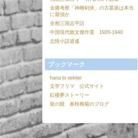
金庸考察「神雕剣侠」の古墓派は本当
に最強か
全相三国志平話
中国現代散文傑作選 1920-1940
志怪小説逍遙
ブックマーク
hana to sekitei
文学フリマ 公式サイト
紅楼夢ストーリー
龍の髭 春秋梅菊のブログ