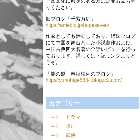
中国文化に興味のある方は是非お立ち寄
りください。
旧ブログ「千紫万紅」
https://ameblo.jp/hopeseven/
作家としても活動しており、姉妹ブログ
にて中国を舞台とした小説創作および、
中国古典四大名著の全話レビューを行っ
ております。詳しくは下記リンクよりど
うぞ。
「龍の髭 春秋梅菊のブログ」
http://ryunohige5884.blog.fc2.com/
カテゴリー
中国 ドラマ
中国 映画
中国 武侠