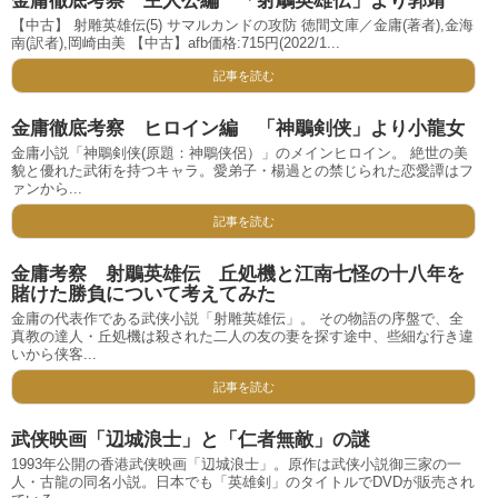
金庸徹底考察 主人公編 「射鵰英雄伝」より郭靖
【中古】 射雕英雄伝(5) サマルカンドの攻防 徳間文庫／金庸(著者),金海
南(訳者),岡崎由美 【中古】afb価格:715円(2022/1...
記事を読む
金庸徹底考察 ヒロイン編 「神鵰剣侠」より小龍女
金庸小説「神鵰剣侠(原題：神鵰侠侶）」のメインヒロイン。 絶世の美
貌と優れた武術を持つキャラ。愛弟子・楊過との禁じられた恋愛譚はフ
ァンから...
記事を読む
金庸考察 射鵰英雄伝 丘処機と江南七怪の十八年を
賭けた勝負について考えてみた
金庸の代表作である武侠小説「射雕英雄伝」。 その物語の序盤で、全
真教の達人・丘処機は殺された二人の友の妻を探す途中、些細な行き違
いから侠客...
記事を読む
武侠映画「辺城浪士」と「仁者無敵」の謎
1993年公開の香港武侠映画「辺城浪士」。原作は武侠小説御三家の一
人・古龍の同名小説。日本でも「英雄剣」のタイトルでDVDが販売され