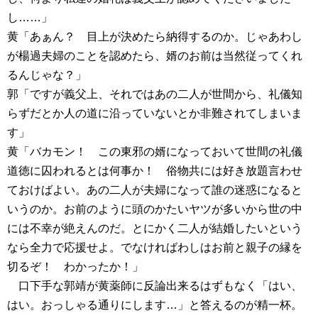
し……」
黄「あぁん？ 目上が決めたら納得するのか。じゃあわし
が楊過夫婦のことを認めたら、婿のお前は当然従ってくれ
るんじゃな？」
郭「ですが義父上、それではあの二人が世間から、礼儀知
らずだとか人の道に沿っていないとか非難されてしまいま
す」
黄「バカモン！ この東邪の婿になっておいて世間の礼儀
道徳に囚われるとは何事か！ 俗物共には好き放題言わせ
ておけばよい。あの二人が夫婦になって誰の迷惑になると
いうのか。お前のように頭のかたいヤツが多いから世の中
には不幸が絶えんのだ。とにかく二人が結婚したいという
なら全力で応援せよ。でなければわしはお前と親子の縁を
切るぞ！ わかったか！」
口下手な郭靖が黄薬師に反論出来るはずもなく「はい、
はい。おっしゃる通りにします…」と答えるのが精一杯。