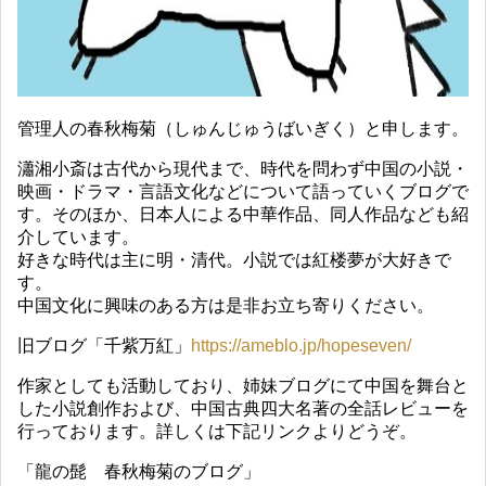
管理人の春秋梅菊（しゅんじゅうばいぎく）と申します。
瀟湘小斎は古代から現代まで、時代を問わず中国の小説・
映画・ドラマ・言語文化などについて語っていくブログで
す。そのほか、日本人による中華作品、同人作品なども紹
介しています。
好きな時代は主に明・清代。小説では紅楼夢が大好きで
す。
中国文化に興味のある方は是非お立ち寄りください。
旧ブログ「千紫万紅」
https://ameblo.jp/hopeseven/
作家としても活動しており、姉妹ブログにて中国を舞台と
した小説創作および、中国古典四大名著の全話レビューを
行っております。詳しくは下記リンクよりどうぞ。
「龍の髭 春秋梅菊のブログ」