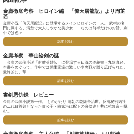
金庸徹底考察 ヒロイン編 「倚天屠龍記」より周芷
若
金庸小説「倚天屠龍記」に登場するメインヒロインの一人。 武術の名
門に属する、清楚で大人しやかな美少女……なのは前半だけのお話。劇
中では色々...
記事を読む
金庸考察 華山論剣の謎
金庸の武侠小説「射雕英雄伝」に登場する伝説の奥義書・九陰真経。
本書をめぐって、作中では武術家達の激しい争奪戦が蹴り広げられた。
最終的に、華...
記事を読む
書剣恩仇録 レビュー
金庸の武侠小説第一作。 ものがたり 清朝の乾隆帝治世。反清秘密結社
の二代目首領となった貴公子・陳家洛は配下の豪傑達と共に乾隆帝へ挑
む...
記事を読む