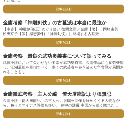
ている。...
記事を読む
金庸考察「神雕剣侠」の古墓派は本当に最強か
【中古】 神雕剣侠(五) めぐり逢い 徳間文庫／金庸【著】，岡崎由美，
松田京子【訳】感想(0件) 「神雕剣侠」に登場する古墓派...
記事を読む
金庸考察 最良の武功奥義書について語ってみる
武侠小説において欠かせない要素が武功奥義書。金庸作品にも多数登場
し、江湖最強を目指すべく、多くの武芸者を巻き込んだ争奪戦が展開さ
れることもし...
記事を読む
金庸徹底考察 主人公編 倚天屠龍記より張無忌
金庸小説「倚天屠龍記」の主人公。射鵰三部作を締めくくる人物なが
ら、色々とマイナス評価も多い。 劇中の活躍 中国から遠く離れた...
記事を読む