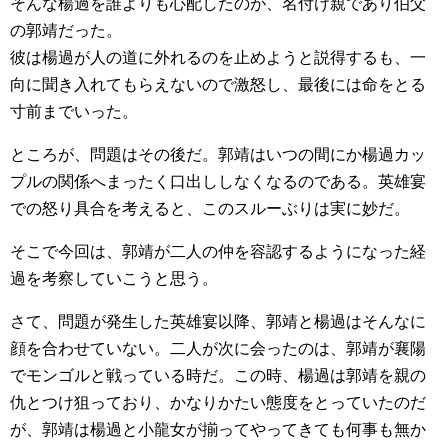
そんな楊過を誰よりも心配したのが、名付け親であり伯父
の郭靖だった。
彼は楊過が人の道に外れるのを止めようと説得するも、一
向に聞き入れてもらえないので激怒し、最後には命をとる
寸前までいった。
ところが、問題はその後だ。郭靖はいつの間にか楊過カッ
プルの関係へまったく口出ししなくなるのである。英雄宴
での怒り具合を考えると、このスルーぶりは実に妙だ。
そこで今回は、郭靖が二人の仲を容認するようになった経
過を考察していこうと思う。
さて、問題が発生した英雄宴以降、郭靖と楊過はそんなに
顔を合わせていない。二人が次に会ったのは、郭靖が襄陽
でモンゴルと戦っている時だ。この時、楊過は郭靖を親の
仇とつけ狙っており、かなりかたい態度をとっていたのだ
が、郭靖は楊過と小龍女が揃ってやってきても何事も無か