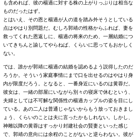
も含めれば、彼の楊過に対する株の上がりっぷりは相当な
ものだったはず。
とはいえ、その恩と楊過が人の道を踏み外そうとしている
点はやはり別問題だ。むしろ郭靖の性格からふれば、妻を
救ってくれた恩返しに、楊過の将来のため、一層結婚につ
いてきちんと諭してやらねば、くらいに思ってもおかしく
ない。
では、誰かが郭靖に楊過の結婚を認めるよう説得したのだ
ろうか。そういう家庭事情にまで口を出せるのはやはり身
内が限度だろう。となると、一番身近にいるのは黄蓉だ。
彼女は、一緒の部屋にいながら別々の寝床で休むという、
夫婦としては不可解な関係性の楊過カップルの姿を目にし
ている。あの二人は普通じゃないからもう放っておきまし
ょう、くらいのことは夫に言ったかもしれない。しかし、
神雕以降の黄蓉はすっかり封建社会の賢妻といった感じ
で、郭靖の意向には余程のことがないと逆らわない。彼が