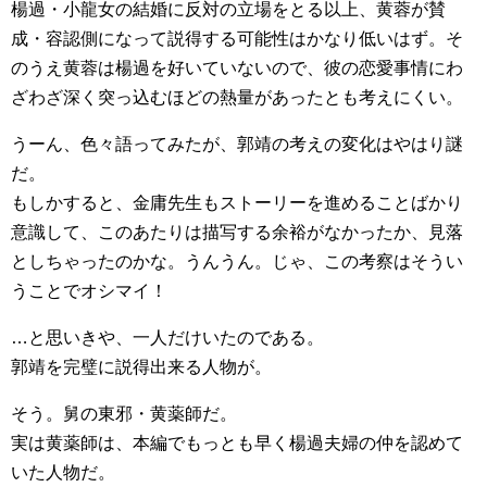
楊過・小龍女の結婚に反対の立場をとる以上、黄蓉が賛
成・容認側になって説得する可能性はかなり低いはず。そ
のうえ黄蓉は楊過を好いていないので、彼の恋愛事情にわ
ざわざ深く突っ込むほどの熱量があったとも考えにくい。
うーん、色々語ってみたが、郭靖の考えの変化はやはり謎
だ。
もしかすると、金庸先生もストーリーを進めることばかり
意識して、このあたりは描写する余裕がなかったか、見落
としちゃったのかな。うんうん。じゃ、この考察はそうい
うことでオシマイ！
…と思いきや、一人だけいたのである。
郭靖を完璧に説得出来る人物が。
そう。舅の東邪・黄薬師だ。
実は黄薬師は、本編でもっとも早く楊過夫婦の仲を認めて
いた人物だ。