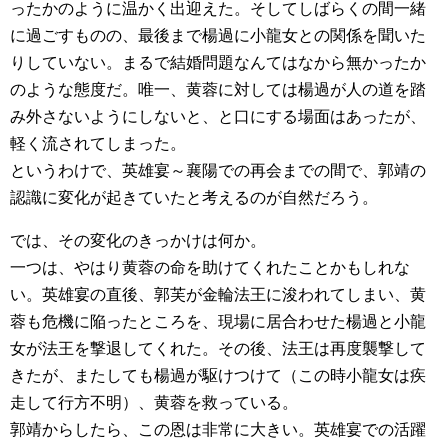
ったかのように温かく出迎えた。そしてしばらくの間一緒
に過ごすものの、最後まで楊過に小龍女との関係を聞いた
りしていない。まるで結婚問題なんてはなから無かったか
のような態度だ。唯一、黄蓉に対しては楊過が人の道を踏
み外さないようにしないと、と口にする場面はあったが、
軽く流されてしまった。
というわけで、英雄宴～襄陽での再会までの間で、郭靖の
認識に変化が起きていたと考えるのが自然だろう。
では、その変化のきっかけは何か。
一つは、やはり黄蓉の命を助けてくれたことかもしれな
い。英雄宴の直後、郭芙が金輪法王に浚われてしまい、黄
蓉も危機に陥ったところを、現場に居合わせた楊過と小龍
女が法王を撃退してくれた。その後、法王は再度襲撃して
きたが、またしても楊過が駆けつけて（この時小龍女は疾
走して行方不明）、黄蓉を救っている。
郭靖からしたら、この恩は非常に大きい。英雄宴での活躍