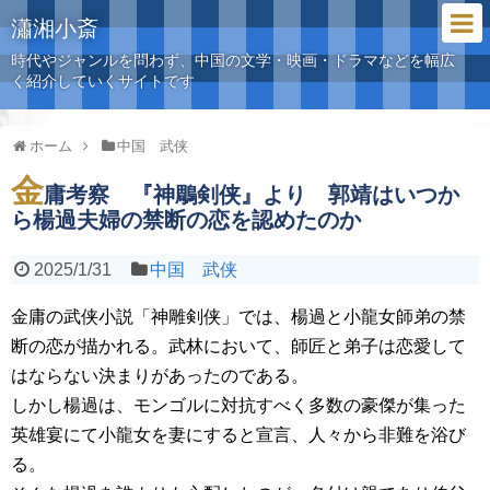
瀟湘小斎
時代やジャンルを問わず、中国の文学・映画・ドラマなどを幅広
く紹介していくサイトです
ホーム
中国 武侠
金
庸考察 『神鵰剣侠』より 郭靖はいつか
ら楊過夫婦の禁断の恋を認めたのか
2025/1/31
中国 武侠
金庸の武侠小説「神雕剣侠」では、楊過と小龍女師弟の禁
断の恋が描かれる。武林において、師匠と弟子は恋愛して
はならない決まりがあったのである。
しかし楊過は、モンゴルに対抗すべく多数の豪傑が集った
英雄宴にて小龍女を妻にすると宣言、人々から非難を浴び
る。