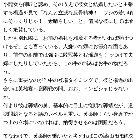
小龍女を師匠と認め、そのうえで彼女と結婚したいと主張
する楊過を見て「なんと立派な反骨精神！ ワシの若い頃
にそっくりじゃ！ 素晴らしい」と、偏屈な彼にしては珍
しく絶賛している。
しかも別れ際に「お前の婚礼を邪魔する者がいれば駆けつ
けるぞ」とも言っている。人嫌いな癖にお節介な面もあ
り、前作の射雕では強引に陸冠英と程瑶迦をくっつけて夫
婦にしたりしていたから、この手の悩みはお手の物だろ
う。
さらに重要なのが作中の登場タイミングで、彼と楊過の出
会いは英雄宴～襄陽戦の間。おお、ドンピシャじゃない
か。
何より彼は郭靖の舅。基本的に目上に従順な郭靖だが、道
徳問題となると話のレベルも重い。黄薬師くらい身近でか
つ上の立場にいなければ、納得させるのは困難だろう。
てなわけで、黄薬師が動いたと考えればこの謎はほぼ解決