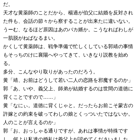
だ。
天才な黄薬師のことだから、楊過が伯父に結婚を反対され
た件も、会話の節々から察することが出来たに違いない。
うーむ、なるほど原因はあのバカ婿か。こうなればわしが
一肌脱がねばなるまい。
かくして黄薬師は、戦争準備で忙しくしている郭靖の事情
もそっちのけに襄陽へやってきて、いきなり説教を始め
る。
多分、こんなやり取りがあったのだろう。
黄「靖、お前はどうして若い二人の恋路を邪魔するのか」
郭「あ、いや、義父上、師弟が結婚するのは世間の道徳に
背くことですので……」
黄「なにぃ。道徳に背くじゃと。だったらお前こそ蒙古の
許嫁との約束を破ってわしの娘とくっついたではないか。
人のことが言えるのか」
郭「お、おっしゃる通りですが、あれは事情が特殊です
し、何より私達の婚礼は義父上が認めてくださいました