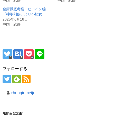
中国 武侠
中国 武侠
金庸徹底考察 ヒロイン編
「神鵰剣侠」より小龍女
2025年6月18日
中国 武侠
0
0
フォローする
chunqiumeiju
関連記事