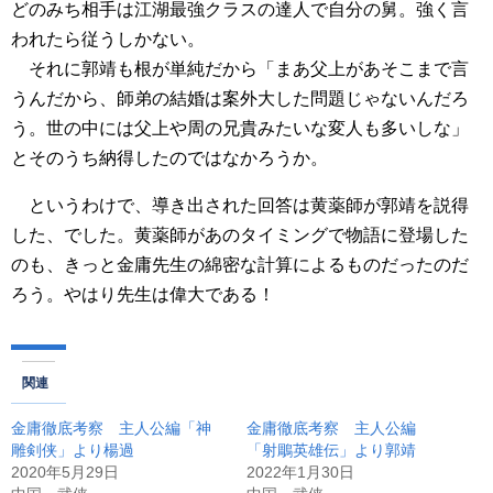
どのみち相手は江湖最強クラスの達人で自分の舅。強く言
われたら従うしかない。
それに郭靖も根が単純だから「まあ父上があそこまで言
うんだから、師弟の結婚は案外大した問題じゃないんだろ
う。世の中には父上や周の兄貴みたいな変人も多いしな」
とそのうち納得したのではなかろうか。
というわけで、導き出された回答は黄薬師が郭靖を説得
した、でした。黄薬師があのタイミングで物語に登場した
のも、きっと金庸先生の綿密な計算によるものだったのだ
ろう。やはり先生は偉大である！
関連
金庸徹底考察 主人公編「神
金庸徹底考察 主人公編
雕剣侠」より楊過
「射鵰英雄伝」より郭靖
2020年5月29日
2022年1月30日