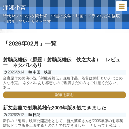
瀟湘小斎
時代やジャンルを問わず、中国の文学・映画・ドラマなどを幅広
く紹介していくサイトです
「
2026年02月
」
一覧
射鵰英雄伝（原題：射鵰英雄伝 侠之大者） レビュ
ー ネタバレあり
2026/2/14
中国 映画
金庸原作の武侠小説「射雕英雄伝」改編作品。監督は武打といえばこの
人な徐克。 ネタバレあり感想なので鑑賞まだの方はご注意ください。
あ...
記事を読む
新文芸座で射鵰英雄伝2003年版を観てきました
2026/2/12
日記
新作の「射鵰」映画公開記念として、新文芸坐さんが2003年版の射鵰英
雄伝ドラマ版を上映するとのことで観てきました！ といっても私は...