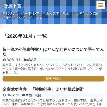
瀟湘小斎
時代やジャンルを問わず、中国の文学・映画・ドラマなどを幅広
く紹介していくサイトです
「
2026年01月
」
一覧
超一流の小説書評家とはどんな存在かについて語ってみ
た
2026/1/14
雑記系
数年前、友人と小説が売れなくなって久しい話をしていて、その原因の
一つは「超一流の書評家」がいないからだという結論？に達したことが
ある。 で...
記事を読む
金庸武功考察 「神鵰剣侠」より神鵰式剣術
2026/1/4
中国 武侠
複数の金庸作品にまたがって登場する伝説的達人・独孤求敗。 射鵰三部
作の二作目「神鵰剣侠」では荒山深くの洞窟に生前使っていた剣を保存