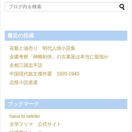
最近の投稿
花魁と油売り 明代人情小説集
金庸考察「神雕剣侠」の古墓派は本当に最強か
全相三国志平話
中国現代散文傑作選 1920-1940
志怪小説逍遙
ブックマーク
hana to sekitei
文学フリマ 公式サイト