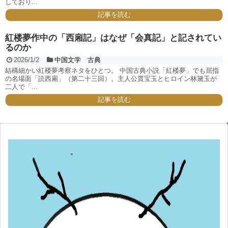
しており...
記事を読む
紅楼夢作中の「西廂記」はなぜ「会真記」と記されてい
るのか
2026/1/2
中国文学 古典
結構細かい紅楼夢考察ネタをひとつ。 中国古典小説「紅楼夢」でも屈指
の名場面「読西廂」（第二十三回）。主人公賈宝玉とヒロイン林黛玉が
二人で「...
記事を読む