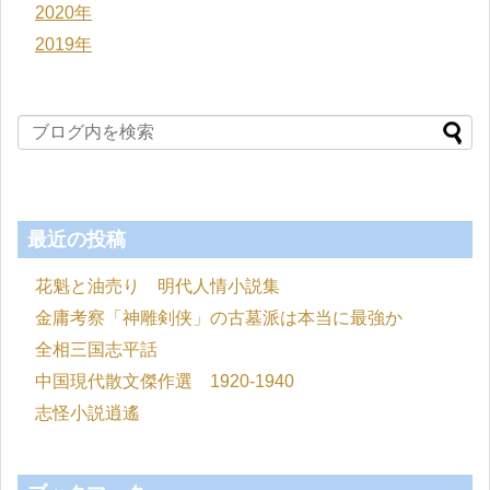
2020年
2019年
最近の投稿
花魁と油売り 明代人情小説集
金庸考察「神雕剣侠」の古墓派は本当に最強か
全相三国志平話
中国現代散文傑作選 1920-1940
志怪小説逍遙