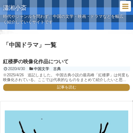
瀟湘小斎
時代やジャンルを問わず、中国の文学・映画・ドラマなどを幅広
く紹介していくサイトです
「
中国ドラマ
」
一覧
紅楼夢の映像化作品について
2020/4/30
中国文学 古典
※2025/4/26 追記しました。 中国古典小説の最高峰「紅楼夢」は何度も
映像化されている。ここでは代表的なものをまとめて紹介したいと思...
記事を読む