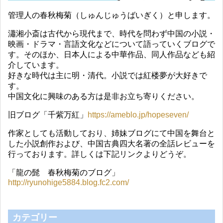
管理人の春秋梅菊（しゅんじゅうばいぎく）と申します。
瀟湘小斎は古代から現代まで、時代を問わず中国の小説・
映画・ドラマ・言語文化などについて語っていくブログで
す。そのほか、日本人による中華作品、同人作品なども紹
介しています。
好きな時代は主に明・清代。小説では紅楼夢が大好きで
す。
中国文化に興味のある方は是非お立ち寄りください。
旧ブログ「千紫万紅」
https://ameblo.jp/hopeseven/
作家としても活動しており、姉妹ブログにて中国を舞台と
した小説創作および、中国古典四大名著の全話レビューを
行っております。詳しくは下記リンクよりどうぞ。
「龍の髭 春秋梅菊のブログ」
http://ryunohige5884.blog.fc2.com/
カテゴリー