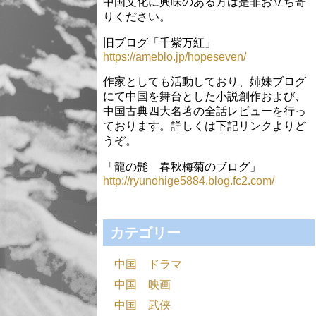
中国文化に興味のある方は是非お立ち寄
りください。
旧ブログ「千紫万紅」
https://ameblo.jp/hopeseven/
作家としても活動しており、姉妹ブログ
にて中国を舞台とした小説創作および、
中国古典四大名著の全話レビューを行っ
ております。詳しくは下記リンクよりど
うぞ。
「龍の髭 春秋梅菊のブログ」
http://ryunohige5884.blog.fc2.com/
カテゴリー
中国 ドラマ
中国 映画
中国 武侠