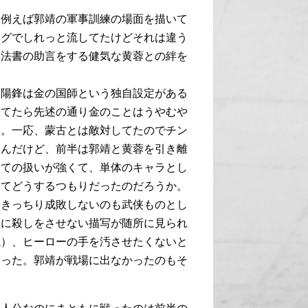
。例えば郭靖の軍事訓練の場面を描いて
ングでしれっと流してたけどそれは違う
兵法書の助言をする健気な黄蓉との絆を
欧陽鋒は金の国師という独自設定がある
ってたら先述の通り金のことはうやむや
い。一応、蒙古とは敵対してたのでチン
いんだけど、前半は郭靖と黄蓉を引き離
しての扱いが強くて、単体のキャラとし
いてどうするつもりだったのだろうか。
をきっちり成敗しないのも武侠ものとし
靖に殺しをさせない描写が随所に見られ
滅）、ヒーローの手を汚させたくないと
まった。郭靖が戦場に出なかったのもそ