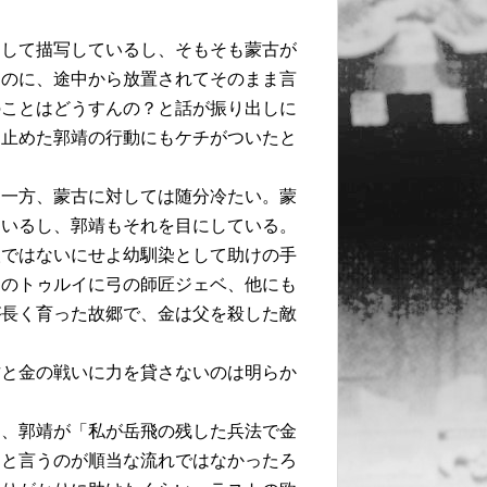
。
として描写しているし、そもそも蒙古が
たのに、途中から放置されてそのまま言
のことはどうすんの？と話が振り出しに
を止めた郭靖の行動にもケチがついたと
る一方、蒙古に対しては随分冷たい。蒙
ているし、郭靖もそれを目にしている。
人ではないにせよ幼馴染として助けの手
弟のトゥルイに弓の師匠ジェベ、他にも
が長く育った故郷で、金は父を殺した敵
古と金の戦いに力を貸さないのは明らか
も、郭靖が「私が岳飛の残した兵法で金
」と言うのが順当な流れではなかったろ