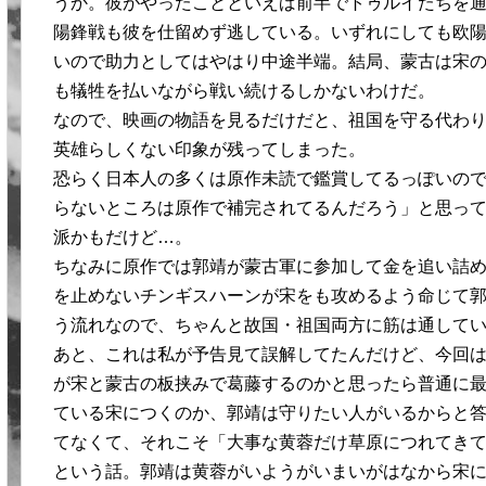
うか。彼がやったことといえば前半でトゥルイたちを
陽鋒戦も彼を仕留めず逃している。いずれにしても欧
いので助力としてはやはり中途半端。結局、蒙古は宋
も犠牲を払いながら戦い続けるしかないわけだ。
なので、映画の物語を見るだけだと、祖国を守る代わ
英雄らしくない印象が残ってしまった。
恐らく日本人の多くは原作未読で鑑賞してるっぽいの
らないところは原作で補完されてるんだろう」と思っ
派かもだけど…。
ちなみに原作では郭靖が蒙古軍に参加して金を追い詰
を止めないチンギスハーンが宋をも攻めるよう命じて
う流れなので、ちゃんと故国・祖国両方に筋は通して
あと、これは私が予告見て誤解してたんだけど、今回
が宋と蒙古の板挟みで葛藤するのかと思ったら普通に最
ている宋につくのか、郭靖は守りたい人がいるからと
てなくて、それこそ「大事な黄蓉だけ草原につれてき
という話。郭靖は黄蓉がいようがいまいがはなから宋