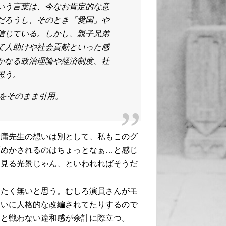
いう言葉は、今なお肯定的な意
だろうし、そのとき「愛国」や
信じている。しかし、親子兄弟
て人助けや社会貢献といった感
かなる政治理論や経済制度、社
思う。
訳をそのまま引用。
金庸先生の想いは別として、私もこのグ
仄めかされるのはちょっとなぁ…と感じ
く見る光景じゃん、といわれればそうだ
ったく無いと思う。むしろ演員さんがモ
らいに人格的な改編されてたりするので
金と戦わない違和感が余計に際立つ。