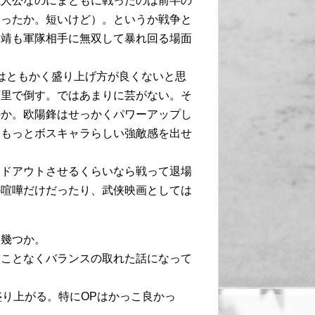
主人公なのにまともに戦ったのは前半の
あったか。短いけど）。というか戦争と
郭靖も軍隊相手に無双して暴れ回る場面
はともかく盛り上げ方が良くないと思
百里で倒す。ではあまりに芸がない。そ
のか。欧陽鋒はせっかくパワーアップし
。もっとボスキャラらしい強敵感を出せ
ードアウトさせるくらいなら戦って退場
の喧嘩だけだったり、武侠映画としては
も幾つか。
ることなくバランスの取れた話になって
盛り上がる。特にOPはかっこ良かっ