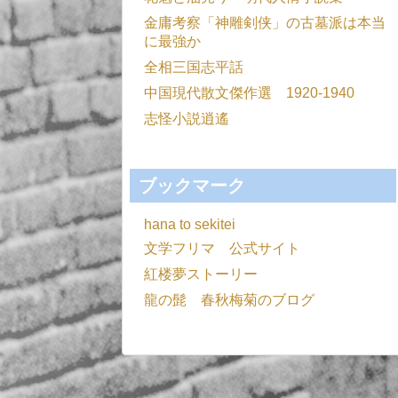
金庸考察「神雕剣侠」の古墓派は本当
に最強か
全相三国志平話
中国現代散文傑作選 1920-1940
志怪小説逍遙
ブックマーク
hana to sekitei
文学フリマ 公式サイト
紅楼夢ストーリー
龍の髭 春秋梅菊のブログ