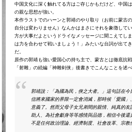
中国文化に深く触れてる方はご存じかもだけど、中国は
の親な思想が強い。
本作ラストでのハーンと郭靖のやり取り（お前に蒙古
自分は変わりません）なんかはまさにそれを象徴して
方が大事だよというドライなメッセージに聞こえてし
は力を合わせて戦いましょう！」みたいな台詞が出て
だ。
原作の郭靖も強い愛国心の持ち主で、蒙古とは徹底抗
「射雕」の続編「神雕剣侠」後書きでこんなことを述
郭靖說：「為國為民，俠之大者。」這句話在今
信將來國家的界限一定會消滅，那時候「愛國」
意義了。然而父母子女兄弟間的親情、純真的友
助人、為社會獻身等等感情與品德，相信今後還
不是任何政治理論、經濟制度、社會改革、宗教