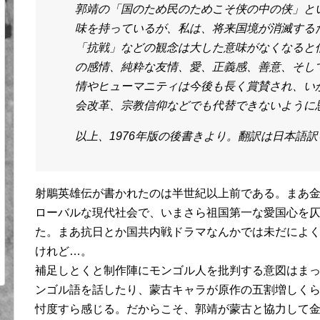
郭靖の「国のため民のためこそ侠の中の侠」と
味を持っているが、私は、将来国境が消滅する
「抗戦」などの観念は大した意味がなくなると
の感情、純粋な友情、愛、正義感、善意、そし
情やヒューマニティは今後も長く賞賛され、い
会改革、宗教信仰などでも代替できないように
以上、1976年版の後書きより。翻訳は日本語
射鵰英雄伝が書かれたのは半世紀以上前である。まあ
ローバルな現代社会で、いまさら祖国第一な愛国心を
た。まあ抗日とか国共内戦ドラマなんかでは未だによ
けれど…。
補足しとくと制作陣にモンゴル人を批判する意図はま
ンゴル語を話したり、蒙古キャラが原作の五割増しく
忖度すら感じる。だからこそ、郭靖が蒙古と協力して