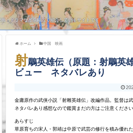
映画・ドラマなどを幅広く紹介していくサイトです
ホーム
中国 映画
射
鵰英雄伝（原題：射鵰英
ビュー ネタバレあり
202
金庸原作の武侠小説「射雕英雄伝」改編作品。監督は
ネタバレあり感想なので鑑賞まだの方はご注意くださ
あらすじ
草原育ちの宋人・郭靖は中原で武芸の修行を積み優れ