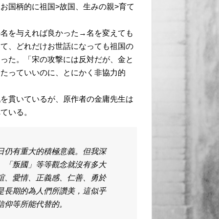
お国柄的に祖国>故国、生みの親>育て
の名を与えれば良かった→名を変えても
いて、どれだけお世話になっても祖国の
まった。「宋の攻撃には反対だが、金と
きたっていいのに、とにかく非協力的
戦を貫いているが、原作者の金庸先生は
べている。
日仍有重大的積極意義。但我深
、「叛國」等等觀念就沒有多大
誼、愛情、正義感、仁善、勇於
是長期的為人們所讚美，這似乎
信仰等所能代替的。