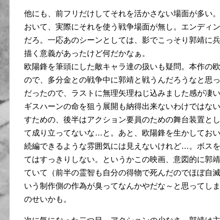
他にも、前フリだけしてそれを活かさない場面が多い
おいて、実際にそれを使う戦争場面が無し。エンディ
だろ。一応あのシーンとしては、影でこっそり郭靖に
描く意義があったけど何だかなぁ。
欧陽鋒を筆頭にした敵キャラ達の扱いも疑問。本作の
ので、多分金との戦争中に郭靖と戦うんだろうなと思
だったので、ラストに無理矢理ねじ込みました感が凄
ギスハーンの命を狙う展開も納得出来ないわけではな
すための、後半はアクション要員のための舞台装置と
て成り立ってないな…と。あと、欧陽鋒を生かしてお
続編できるような雰囲気には見えないけれど…。ボス
てはすっきりしない。というかこの映画、意図的に郭
ていて（前半の霊智も自分の得物で死んだのでほぼ自
いう制作側の作為が臭ってなんかやだな～と思ってし
のせいかも。