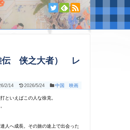
雄伝 侠之大者） レ
6/2/14
2026/5/24
中国 映画
武打といえばこの人な徐克。
い。
た達人へ成長。その旅の途上で出会った