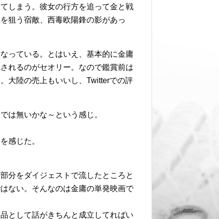
ってしまう。彼女の行方を追って金と戦
義を狙う宿敵、西毒欧陽鋒の影があっ
となっている。とはいえ、基本的に金庸
編されるのがセオリー。なので鑑賞前は
陸の売上もいいし、Twitterでの評
品では無いかな～という感じ。
せを感じた。
作部分をダイジェストで流したところと
ではない。そんなのは金庸の単発映画で
作品として話がきちんと成立してればい