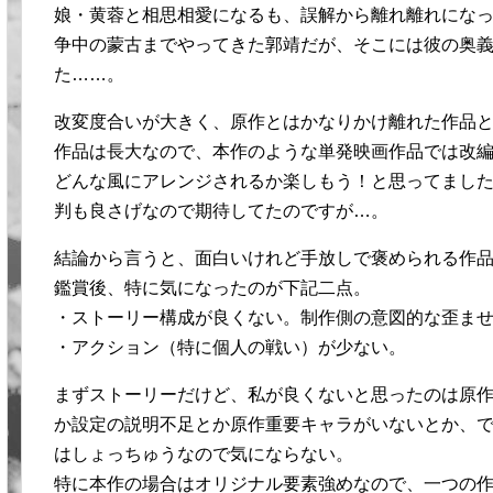
娘・黄蓉と相思相愛になるも、誤解から離れ離れにな
争中の蒙古までやってきた郭靖だが、そこには彼の奥
た……。
改変度合いが大きく、原作とはかなりかけ離れた作品
作品は長大なので、本作のような単発映画作品では改
どんな風にアレンジされるか楽しもう！と思ってました。大
判も良さげなので期待してたのですが…。
結論から言うと、面白いけれど手放しで褒められる作
鑑賞後、特に気になったのが下記二点。
・ストーリー構成が良くない。制作側の意図的な歪ま
・アクション（特に個人の戦い）が少ない。
まずストーリーだけど、私が良くないと思ったのは原
か設定の説明不足とか原作重要キャラがいないとか、
はしょっちゅうなので気にならない。
特に本作の場合はオリジナル要素強めなので、一つの