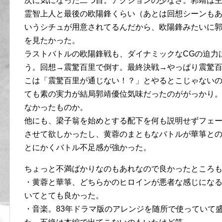
次に気になった二つ目。アクションの少なさ。郭靖は
霊智上人と最後の欧陽鋒くらい（あとは回想シーンも
いうシチュが用意されてるんだから、欧陽鋒みたいに
を見たかった。
ラストバトルの欧陽鋒戦も、ダイナミックなCGの迫力
う。回想→震驚百里で倒す。最終決戦→やっぱり震驚
こは「震驚百里が通じない！？」とやるとこじゃない
ても素の実力が結局郭靖優位気味だったのががっかり
なかったものか。
他にも、梁子翁を始めとする配下を何も説明せずフェ
させて欲しかったし、黄蓉のまともなバトルが華箏と
とにかくバトル不足感が強かった。
ちょっと不満ばかりなのもあれなので良かったところ
・黄蓉と華箏、どちらかのヒロインが悪者な感じにな
いてとても良かった。
・音楽。83年ドラマ版のアレンジを随所で使っていて