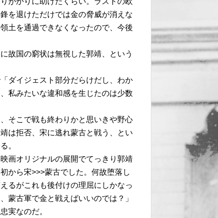
通りがかりに助けたくらい。ラストの欧
陽鋒を退けただけでは金の脅威が消えな
の領土を通過できなくなったので、今後
りに故国の窮状は無視した郭靖、という
で「ダイジェスト部分だらけだし、わか
て、私みたいな違和感を生じたのは少数
め、そこで戦も終わりかと思いきや野心
郭靖は拒否、宋に逃れ蒙古と戦う、とい
いる。
は映画オリジナルの展開でてっきり郭靖
初から宋>>>蒙古でした。何故堕落し
答えるがこれも後付けの理屈にしかなっ
て、蒙古軍で金と戦えばいいのでは？」
に忠実なのだ。