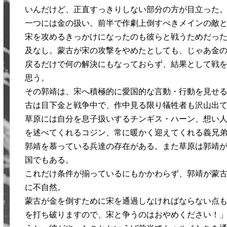
いんだけど、正直すっきりしない部分の方が目立った
一つには金の扱い。前半で作劇上倒すべきメインの敵
宋を攻めるきっかけになったのも彼らと戦うためだっ
及なし。蒙古が宋の攻撃をやめたとしても、じゃあ金
戻るだけで何の解決にもなっておらず、結果として戦
思う。
その郭靖は、宋へ積極的に愛国的な言動・行動を見せ
古は目下金と戦争中で、作中見る限り犠牲者も沢山出
草原には自分を息子扱いするチンギス・ハーン、想い
を述べてくれるコジン、常に暖かく迎えてくれる義兄
郭靖を慕っている兵達の存在がある。また草原は郭靖
国でもある。
これだけ条件が揃っているにもかかわらず、郭靖が蒙
に不自然。
蒙古が金を倒すために宋を通過しなければならない点
を打ち破りますので、宋と争うのはおやめください！