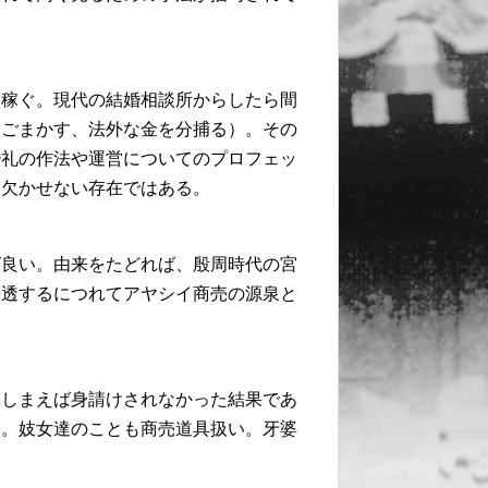
を稼ぐ。現代の結婚相談所からしたら間
をごまかす、法外な金を分捕る）。その
婚礼の作法や運営についてのプロフェッ
に欠かせない存在ではある。
ば良い。由来をたどれば、殷周時代の宮
浸透するにつれてアヤシイ商売の源泉と
てしまえば身請けされなかった結果であ
け。妓女達のことも商売道具扱い。牙婆