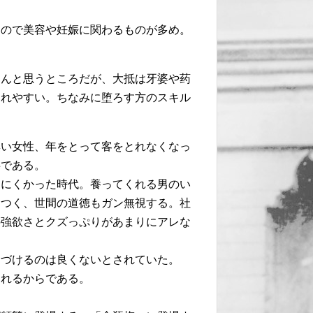
なので美容や妊娠に関わるものが多め。
ゃんと思うところだが、大抵は牙婆や药
われやすい。ちなみに堕ろす方のスキル
無い女性、年をとって客をとれなくなっ
事である。
きにくかった時代。養ってくれる男のい
めつく、世間の道徳もガン無視する。社
の強欲さとクズっぷりがあまりにアレな
近づけるのは良くないとされていた。
られるからである。