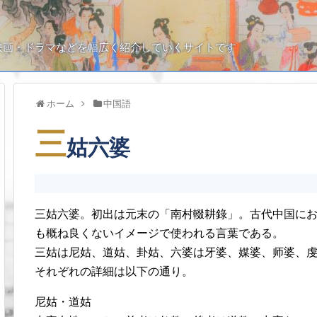
映画・ドラマなどを幅広く紹介していくサイトです
ホーム
中国語
三
姑六婆
三姑六婆。初出は元末の「南村輟耕錄」。古代中国に
も概ね良くないイメージで使われる言葉である。
三姑は尼姑、道姑、卦姑、六婆は牙婆、媒婆、师婆、
それぞれの詳細は以下の通り。
尼姑・道姑