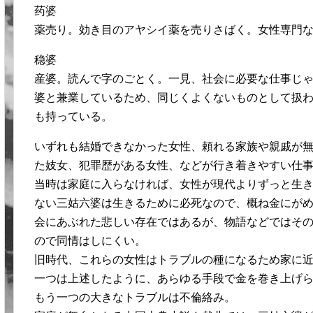
药婆
薬売り。効き目のアヤシイ薬を売りさばく。女性専門
稳婆
産婆。読んで字のごとく。一見、社会に必要な仕事じ
婆と兼業しているため、同じくよくないものとして扱
も持っている。
いずれも結婚できなかった女性、頼れる家族や親戚が
た妓女、犯罪歴がある女性、などが行き着きやすい仕
当時は家庭に入らなければ、女性が現代よりずっと生
ない三姑六婆は生きるために必死なので、概ね金にが
会にあぶれた悲しい存在ではあるが、物語などではそ
ので同情はしにくい。
旧時代、これらの女性はトラブルの種になるため家に
一つは上述したように、あらゆる手段で金を巻き上げ
もう一つの大きなトラブルは不倫絡み。