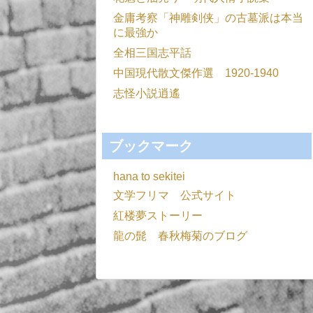
金庸考察「神雕剣侠」の古墓派は本当
に最強か
全相三国志平話
中国現代散文傑作選 1920-1940
志怪小説逍遙
ブックマーク
hana to sekitei
文学フリマ 公式サイト
紅楼夢ストーリー
龍の髭 春秋梅菊のブログ