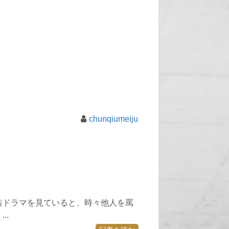
chunqiumeiju
装ドラマを見ていると、時々他人を罵
..