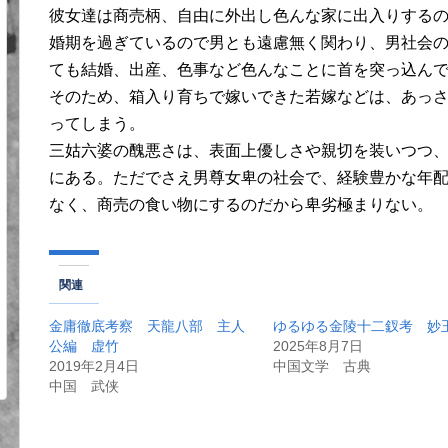
彼女達は商売柄、自由に外出し色んな家に出入りする
婚期を過ぎているので男とも遠慮無く関わり、男社会
ても結婚、出産、色事など色んなことに首を突っ込ん
そのため、箱入り育ちで嫁いできた若嫁などは、あっ
ってしまう。
三姑六婆の醜悪さは、表面上優しさや親切を装いつつ
にある。ただでさえ男尊女卑の社会で、経験豊かな年
なく、商売の食い物にするのだから卑劣極まりない。
関連
金庸徹底考察 天龍八部 主人
ゆるゆる金陵十二釵考 妙
公編 虚竹
2025年8月7日
2019年2月4日
中国文学 古典
中国 武侠