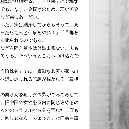
が頻繁に登場する。「金瓶梅」に登場す
何でもこなす。金稼ぎのため、若い藩金
るなど実にあくどい。
ていた。実は結婚してからもそうで、あ
あったらもっと仕事をやれ！」「旦那を
つく叱られるのである。
となどを除き基本は外出出来ない。夫も
ってくる。そういうところへつけ込んで
重会珍珠衫」では、貞淑な若妻が家へ出
婚へ追い込まれる悲劇が描かれる（最後
家の奥さんを狙うクズ男がごろごろして
い。旧中国で女性を屋内に閉じ込めるの
しろ外のトラブルから身を守れた一面も
る。同じ女なら、ちょっとした口実を設