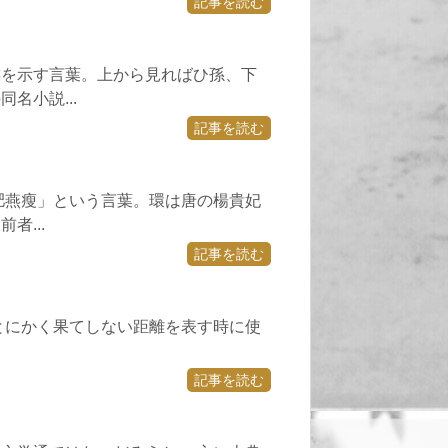
記事を読む
族を示す言葉。上から見ればひ孫、下
名小説...
記事を読む
肥燕瘦」という言葉。環は唐の楊貴妃
者...
記事を読む
とにかく果てしない距離を表す時に使
記事を読む