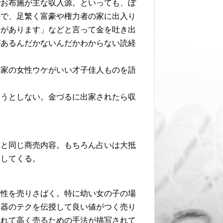
でお布施が主な収入源。といっても、ぼ
ので、足繁く富豪や権力者の家に出入り
とがあります」などと言って金を吐き出
があるんだかないんだかわからない読経
大家の女性ウケがいい才子佳人ものを語
ようとしない。金づるに出家されたら収
姑と同じ商売内容。もちろん占いは大抵
業してくる。
女性を売りさばく。特に幼い女の子の場
楽器のテクを伝授して良い値がつく売り
入れて高く売るための手法が描写されて