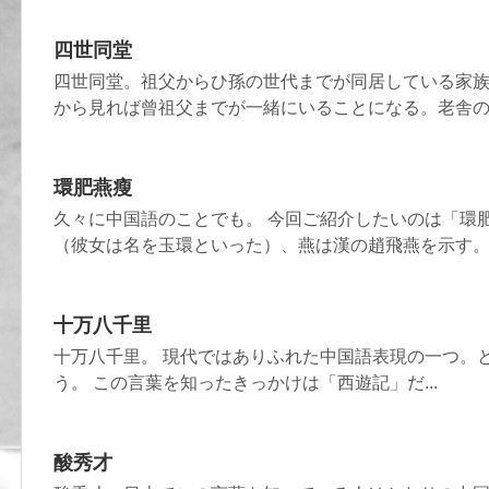
四世同堂
四世同堂。祖父からひ孫の世代までが同居している家
から見れば曾祖父までが一緒にいることになる。老舎の同
環肥燕瘦
久々に中国語のことでも。 今回ご紹介したいのは「環
（彼女は名を玉環といった）、燕は漢の趙飛燕を示す。前
十万八千里
十万八千里。 現代ではありふれた中国語表現の一つ。
う。 この言葉を知ったきっかけは「西遊記」だ...
酸秀才