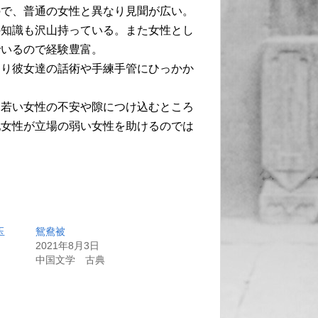
ので、普通の女性と異なり見聞が広い。
の知識も沢山持っている。また女性とし
でいるので経験豊富。
さり彼女達の話術や手練手管にひっかか
、若い女性の不安や隙につけ込むところ
配女性が立場の弱い女性を助けるのでは
玉
鴛鴦被
2021年8月3日
中国文学 古典