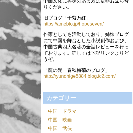
中国文化に興味のある方は是非お立ち寄
りください。
旧ブログ「千紫万紅」
https://ameblo.jp/hopeseven/
作家としても活動しており、姉妹ブログ
にて中国を舞台とした小説創作および、
中国古典四大名著の全話レビューを行っ
ております。詳しくは下記リンクよりど
うぞ。
「龍の髭 春秋梅菊のブログ」
http://ryunohige5884.blog.fc2.com/
カテゴリー
中国 ドラマ
中国 映画
中国 武侠