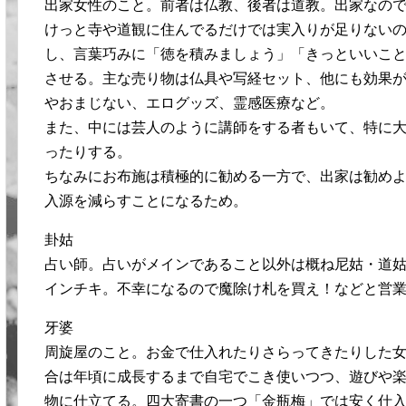
出家女性のこと。前者は仏教、後者は道教。出家なの
けっと寺や道観に住んでるだけでは実入りが足りない
し、言葉巧みに「徳を積みましょう」「きっといいこ
させる。主な売り物は仏具や写経セット、他にも効果
やおまじない、エログッズ、霊感医療など。
また、中には芸人のように講師をする者もいて、特に
ったりする。
ちなみにお布施は積極的に勧める一方で、出家は勧め
入源を減らすことになるため。
卦姑
占い師。占いがメインであること以外は概ね尼姑・道
インチキ。不幸になるので魔除け札を買え！などと営
牙婆
周旋屋のこと。お金で仕入れたりさらってきたりした
合は年頃に成長するまで自宅でこき使いつつ、遊びや
物に仕立てる。四大寄書の一つ「金瓶梅」では安く仕