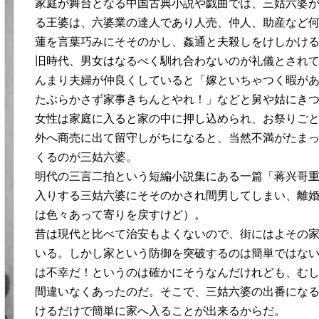
家庭が舞台となる中国古典小説や戯曲では、三姑六婆
る王婆は、六婆業の達人であり人売、仲人、助産など
蓮を言葉巧みにそそのかし、姦通と夫殺しをけしかけ
旧時代、男女はなるべく馴れ合わないのが礼儀とされ
んまり夫婦が仲良くしていると「嫁といちゃつく暇が
たぶらかさず家事きちんとやれ！」などと舅や姑にき
女性は家庭に入ると家の中に押し込められ、お祭りご
外へ商売に出て留守しがちになると、当然不満がたま
くるのが三姑六婆。
明代の三言二拍という短編小説集にある一篇「蒋兴哥
入りする三姑六婆にそそのかされ間男してしまい、離
は色々あって寄りを戻すけど）。
昔は現代と比べて治安もよくないので、街にはよその
いる。しかし家という防御を突破するのは簡単ではな
は不幸だ！というのは確かにそうなんだけれども、む
間違いなくあったのだ。そこで、三姑六婆の出番にな
けるだけで簡単に家へ入ることが出来るからだ。