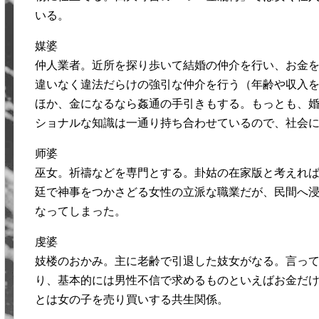
いる。
媒婆
仲人業者。近所を探り歩いて結婚の仲介を行い、お金
違いなく違法だらけの強引な仲介を行う（年齢や収入
ほか、金になるなら姦通の手引きもする。もっとも、
ショナルな知識は一通り持ち合わせているので、社会
师婆
巫女。祈禱などを専門とする。卦姑の在家版と考えれ
廷で神事をつかさどる女性の立派な職業だが、民間へ
なってしまった。
虔婆
妓楼のおかみ。主に老齢で引退した妓女がなる。言っ
り、基本的には男性不信で求めるものといえばお金だ
とは女の子を売り買いする共生関係。