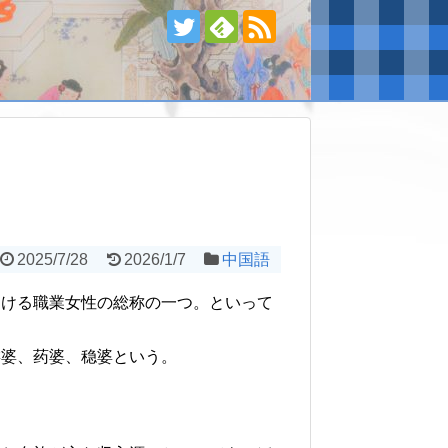
2025/7/28
2026/1/7
中国語
おける職業女性の総称の一つ。といって
虔婆、药婆、稳婆という。