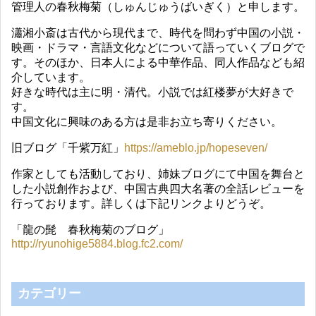
管理人の春秋梅菊（しゅんじゅうばいぎく）と申します。
瀟湘小斎は古代から現代まで、時代を問わず中国の小説・
映画・ドラマ・言語文化などについて語っていくブログで
す。そのほか、日本人による中華作品、同人作品なども紹
介しています。
好きな時代は主に明・清代。小説では紅楼夢が大好きで
す。
中国文化に興味のある方は是非お立ち寄りください。
旧ブログ「千紫万紅」
https://ameblo.jp/hopeseven/
作家としても活動しており、姉妹ブログにて中国を舞台と
した小説創作および、中国古典四大名著の全話レビューを
行っております。詳しくは下記リンクよりどうぞ。
「龍の髭 春秋梅菊のブログ」
http://ryunohige5884.blog.fc2.com/
カテゴリー