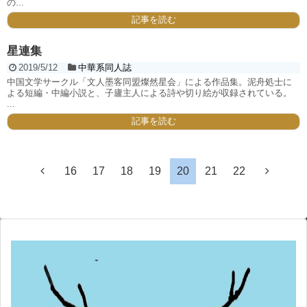
の...
記事を読む
星連集
2019/5/12
中華系同人誌
中国文学サークル「文人墨客同盟燦然星会」による作品集。泥舟処士に
よる短編・中編小説と、子廬主人による詩や切り絵が収録されている。
...
記事を読む
16
17
18
19
20
21
22