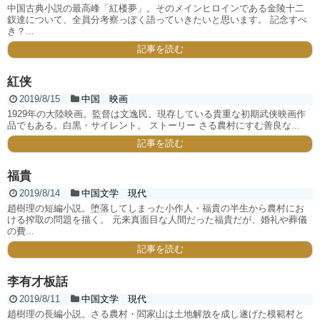
中国古典小説の最高峰「紅楼夢」。そのメインヒロインである金陵十二
釵達について、全員分考察っぽく語っていきたいと思います。 記念すべ
き？...
記事を読む
紅侠
2019/8/15
中国 映画
1929年の大陸映画。監督は文逸民。現存している貴重な初期武侠映画作
品でもある。白黒・サイレント。 ストーリー さる農村にすむ善良な...
記事を読む
福貴
2019/8/14
中国文学 現代
趙樹理の短編小説。堕落してしまった小作人・福貴の半生から農村にお
ける搾取の問題を描く。 元来真面目な人間だった福貴だが、婚礼や葬儀
の費...
記事を読む
李有才板話
2019/8/11
中国文学 現代
趙樹理の長編小説。さる農村・閻家山は土地解放を成し遂げた模範村と