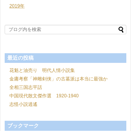
2019年
最近の投稿
花魁と油売り 明代人情小説集
金庸考察「神雕剣侠」の古墓派は本当に最強か
全相三国志平話
中国現代散文傑作選 1920-1940
志怪小説逍遙
ブックマーク