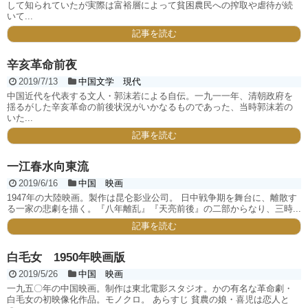
して知られていたが実際は富裕層によって貧困農民への搾取や虐待が続
いて...
記事を読む
辛亥革命前夜
2019/7/13
中国文学 現代
中国近代を代表する文人・郭沫若による自伝。一九一一年、清朝政府を
揺るがした辛亥革命の前後状況がいかなるものであった、当時郭沫若の
いた...
記事を読む
一江春水向東流
2019/6/16
中国 映画
1947年の大陸映画。製作は昆仑影业公司。 日中戦争期を舞台に、離散す
る一家の悲劇を描く。『八年離乱』『天亮前後』の二部からなり、三時...
記事を読む
白毛女 1950年映画版
2019/5/26
中国 映画
一九五〇年の中国映画。制作は東北電影スタジオ。かの有名な革命劇・
白毛女の初映像化作品。モノクロ。 あらすじ 貧農の娘・喜児は恋人と