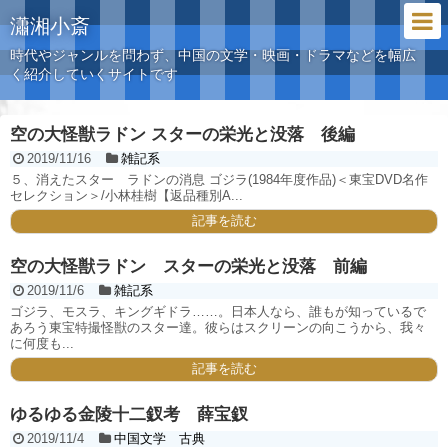
瀟湘小斎
時代やジャンルを問わず、中国の文学・映画・ドラマなどを幅広
く紹介していくサイトです
空の大怪獣ラドン スターの栄光と没落 後編
2019/11/16
雑記系
５、消えたスター ラドンの消息 ゴジラ(1984年度作品)＜東宝DVD名作
セレクション＞/小林桂樹【返品種別A...
記事を読む
空の大怪獣ラドン スターの栄光と没落 前編
2019/11/6
雑記系
ゴジラ、モスラ、キングギドラ……。日本人なら、誰もが知っているで
あろう東宝特撮怪獣のスター達。彼らはスクリーンの向こうから、我々
に何度も...
記事を読む
ゆるゆる金陵十二釵考 薛宝釵
2019/11/4
中国文学 古典