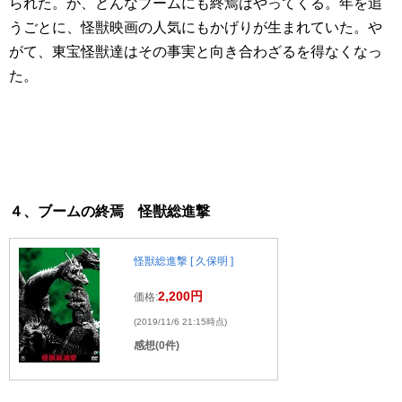
られた。が、どんなブームにも終焉はやってくる。年を追
うごとに、怪獣映画の人気にもかげりが生まれていた。や
がて、東宝怪獣達はその事実と向き合わざるを得なくなっ
た。
４、ブームの終焉 怪獣総進撃
怪獣総進撃 [ 久保明 ]
2,200円
価格:
(2019/11/6 21:15時点)
感想(0件)