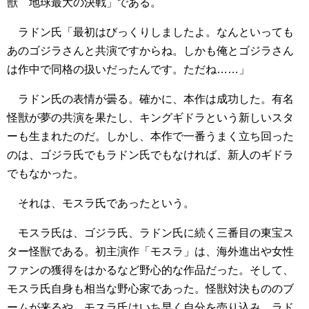
獣 地球最大の決戦」である。
ラドン氏「最初はびっくりしましたよ。なんといっても
あのゴジラさんと共演ですからね。しかも俺とゴジラさん
は作中で同格の扱いだったんです。ただね……」
ラドン氏の表情が曇る。確かに、本作は成功した。有名
怪獣が夢の共演を果たし、キングギドラという新しいスタ
ーも生まれたのだ。しかし、本作で一番うまく立ち回った
のは、ゴジラ氏でもラドン氏でもなければ、新人のギドラ
でもなかった。
それは、モスラ氏であったという。
モスラ氏は、ゴジラ氏、ラドン氏に続く三番目の東宝ス
ター怪獣である。初主演作「モスラ」は、海外進出や女性
ファンの獲得をはかるなど野心的な作品だった。そして、
モスラ氏自身も相当な野心家であった。怪獣対決もののブ
ームが来るや、モスラ氏はいち早く自分を売り込み、ラド