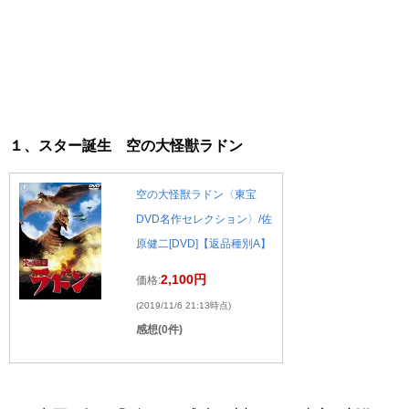
１、スター誕生 空の大怪獣ラドン
空の大怪獣ラドン〈東宝
DVD名作セレクション〉/佐
原健二[DVD]【返品種別A】
2,100円
価格:
(2019/11/6 21:13時点)
感想(0件)