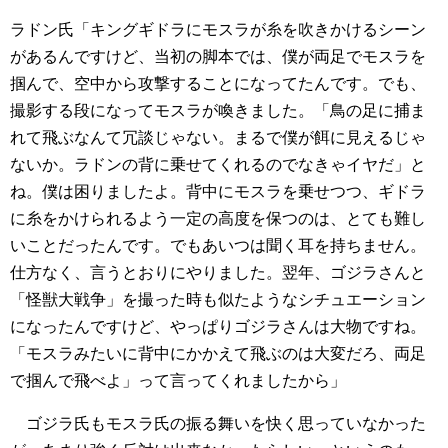
ラドン氏「キングギドラにモスラが糸を吹きかけるシーン
があるんですけど、当初の脚本では、僕が両足でモスラを
掴んで、空中から攻撃することになってたんです。でも、
撮影する段になってモスラが喚きました。「鳥の足に捕ま
れて飛ぶなんて冗談じゃない。まるで僕が餌に見えるじゃ
ないか。ラドンの背に乗せてくれるのでなきゃイヤだ」と
ね。僕は困りましたよ。背中にモスラを乗せつつ、ギドラ
に糸をかけられるよう一定の高度を保つのは、とても難し
いことだったんです。でもあいつは聞く耳を持ちません。
仕方なく、言うとおりにやりました。翌年、ゴジラさんと
「怪獣大戦争」を撮った時も似たようなシチュエーション
になったんですけど、やっぱりゴジラさんは大物ですね。
「モスラみたいに背中にかかえて飛ぶのは大変だろ、両足
で掴んで飛べよ」って言ってくれましたから」
ゴジラ氏もモスラ氏の振る舞いを快く思っていなかった