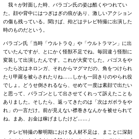
我々が対面した時、バラゴン氏の姿は酷くやつれてい
た。顔や背中にはつぎはぎの痕があり、激しいアクション
の傷も残っている。聞けば、殆どはテレビ特撮に出演した
時のものだという。
バラゴン氏「当時「ウルトラＱ」や「ウルトラマン」に出
ていたんですが、とにかく怪獣不足でね。毎回違う怪獣に
変装して出演したんです。これが大変でした。パゴスをや
ったら次はネロンガ、それからマグマだの、角をつけられ
たり甲羅を被らされたりね……しかも一回きりのやられ役
でしょ。どうせ倒されるなら、せめて一度は素顔で出たい
と思って、バラゴンとして出させてくれって訴えたことも
ありました。そしたら、返ってきたのは「次はガボラをや
れ」の一言だけ。前が見えない襟巻きなんかを被せられて
ね。まあ、お金は稼げましたけど……」
テレビ特撮の黎明期における人材不足は、まことに深刻