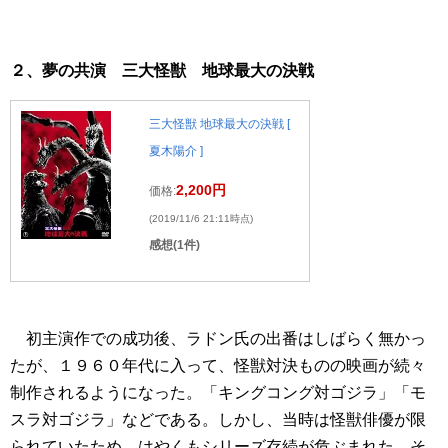
２、夢の共演 三大怪獣 地球最大の決戦
三大怪獣 地球最大の決戦 [
夏木陽介 ]
2,200円
価格:
(2019/11/6 21:11時点)
感想(1件)
初主演作での成功後、ラドン氏の出番はしばらく無かっ
たが、１９６０年代に入って、怪獣対決ものの映画が続々
制作されるようになった。「キングコング対ゴジラ」「モ
スラ対ゴジラ」などである。しかし、当時は怪獣俳優が限
られていたため、はやくもシリーズ存続が危ぶまれた。そ