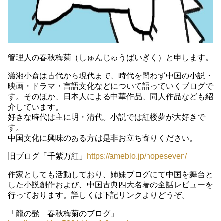
管理人の春秋梅菊（しゅんじゅうばいぎく）と申します。
瀟湘小斎は古代から現代まで、時代を問わず中国の小説・
映画・ドラマ・言語文化などについて語っていくブログで
す。そのほか、日本人による中華作品、同人作品なども紹
介しています。
好きな時代は主に明・清代。小説では紅楼夢が大好きで
す。
中国文化に興味のある方は是非お立ち寄りください。
旧ブログ「千紫万紅」
https://ameblo.jp/hopeseven/
作家としても活動しており、姉妹ブログにて中国を舞台と
した小説創作および、中国古典四大名著の全話レビューを
行っております。詳しくは下記リンクよりどうぞ。
「龍の髭 春秋梅菊のブログ」