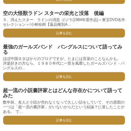
空の大怪獣ラドン スターの栄光と没落 後編
５、消えたスター ラドンの消息 ゴジラ(1984年度作品)＜東宝DVD名作
セレクション＞/小林桂樹【返品種別A...
記事を読む
最強のガールズバンド バングルスについて語ってみ
る
ほぼ中国ネタばかりのブログですが、たまには音楽のことなんかも。
洋楽好きの方なら、１９８０年代に一世を風靡したガールズバンド・バ
ングルスの...
記事を読む
超一流の小説書評家とはどんな存在かについて語って
みた
数年前、友人と小説が売れなくなって久しい話をしていて、その原因の
一つは「超一流の書評家」がいないからだという結論？に達したことが
ある。 で...
記事を読む