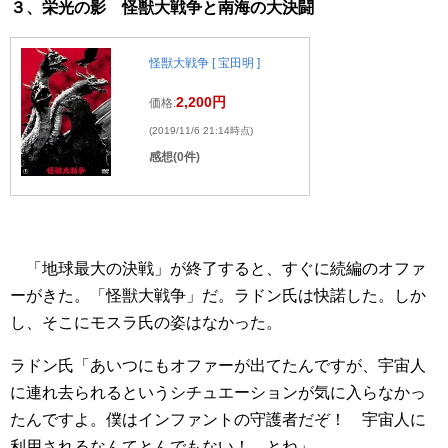
３、栄光の影 怪獣大戦争と南海の大決闘
怪獣大戦争 [ 宝田明 ]
2,200円
価格:
(2019/11/6 21:14時点)
感想(0件)
「地球最大の決戦」が終了すると、すぐに続編のオファ
ーがきた。「怪獣大戦争」だ。ラドン氏は快諾した。しか
し、そこにモスラ氏の姿はなかった。
ラドン氏「あいつにもオファーが出てたんですが、宇宙人
に連れ去られるというシチュエーションが気に入らなかっ
たんですよ。僕はインファントの守護者だぞ！ 宇宙人に
利用されるなんてとんでもない！ とね」