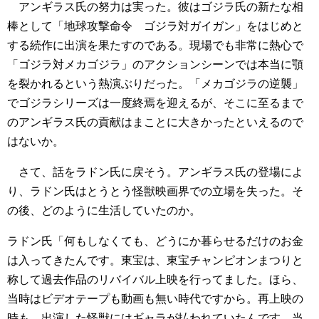
アンギラス氏の努力は実った。彼はゴジラ氏の新たな相
棒として「地球攻撃命令 ゴジラ対ガイガン」をはじめと
する続作に出演を果たすのである。現場でも非常に熱心で
「ゴジラ対メカゴジラ」のアクションシーンでは本当に顎
を裂かれるという熱演ぶりだった。「メカゴジラの逆襲」
でゴジラシリーズは一度終焉を迎えるが、そこに至るまで
のアンギラス氏の貢献はまことに大きかったといえるので
はないか。
さて、話をラドン氏に戻そう。アンギラス氏の登場によ
り、ラドン氏はとうとう怪獣映画界での立場を失った。そ
の後、どのように生活していたのか。
ラドン氏「何もしなくても、どうにか暮らせるだけのお金
は入ってきたんです。東宝は、東宝チャンピオンまつりと
称して過去作品のリバイバル上映を行ってました。ほら、
当時はビデオテープも動画も無い時代ですから。再上映の
時も、出演した怪獣にはギャラが払われていたんです。当