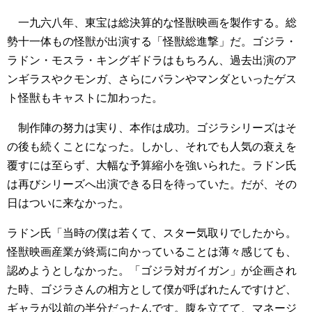
一九六八年、東宝は総決算的な怪獣映画を製作する。総
勢十一体もの怪獣が出演する「怪獣総進撃」だ。ゴジラ・
ラドン・モスラ・キングギドラはもちろん、過去出演のア
ンギラスやクモンガ、さらにバランやマンダといったゲス
ト怪獣もキャストに加わった。
制作陣の努力は実り、本作は成功。ゴジラシリーズはそ
の後も続くことになった。しかし、それでも人気の衰えを
覆すには至らず、大幅な予算縮小を強いられた。ラドン氏
は再びシリーズへ出演できる日を待っていた。だが、その
日はついに来なかった。
ラドン氏「当時の僕は若くて、スター気取りでしたから。
怪獣映画産業が終焉に向かっていることは薄々感じても、
認めようとしなかった。「ゴジラ対ガイガン」が企画され
た時、ゴジラさんの相方として僕が呼ばれたんですけど、
ギャラが以前の半分だったんです。腹を立てて、マネージ