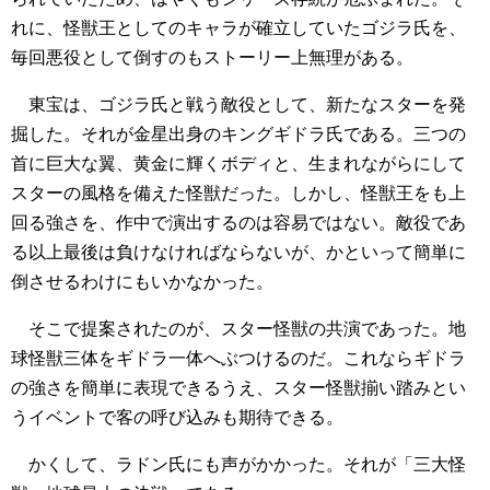
れに、怪獣王としてのキャラが確立していたゴジラ氏を、
毎回悪役として倒すのもストーリー上無理がある。
東宝は、ゴジラ氏と戦う敵役として、新たなスターを発
掘した。それが金星出身のキングギドラ氏である。三つの
首に巨大な翼、黄金に輝くボディと、生まれながらにして
スターの風格を備えた怪獣だった。しかし、怪獣王をも上
回る強さを、作中で演出するのは容易ではない。敵役であ
る以上最後は負けなければならないが、かといって簡単に
倒させるわけにもいかなかった。
そこで提案されたのが、スター怪獣の共演であった。地
球怪獣三体をギドラ一体へぶつけるのだ。これならギドラ
の強さを簡単に表現できるうえ、スター怪獣揃い踏みとい
うイベントで客の呼び込みも期待できる。
かくして、ラドン氏にも声がかかった。それが「三大怪