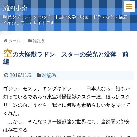
瀟湘小斎
時代やジャンルを問わず、中国の文学・映画・ドラマなどを幅広
く紹介していくサイトです
ホーム
雑記系
空
の大怪獣ラドン スターの栄光と没落 前
編
2019/11/6
雑記系
ゴジラ、モスラ、キングギドラ……。日本人なら、誰もが
知っているであろう東宝特撮怪獣のスター達。彼らはスク
リーンの向こうから、我々に何度も素晴らしい夢を見せて
くれた。
しかし、そんなスター怪獣達の世界にも、当然闇の部分
は存在する。