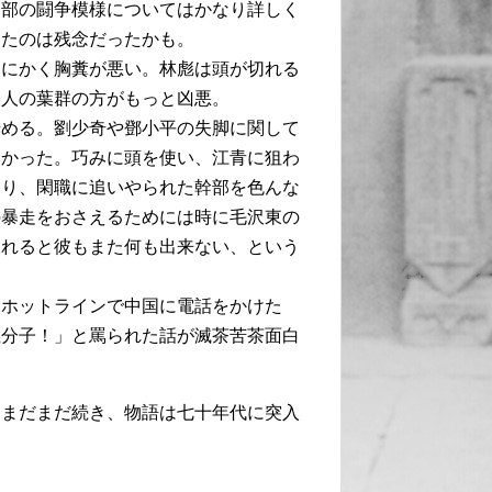
内部の闘争模様についてはかなり詳しく
ったのは残念だったかも。
とにかく胸糞が悪い。林彪は頭が切れる
夫人の葉群の方がもっと凶悪。
始める。劉少奇や鄧小平の失脚に関して
なかった。巧みに頭を使い、江青に狙わ
たり、閑職に追いやられた幹部を色んな
の暴走をおさえるためには時に毛沢東の
われると彼もまた何も出来ない、という
にホットラインで中国に電話をかけた
義分子！」と罵られた話が滅茶苦茶面白
はまだまだ続き、物語は七十年代に突入