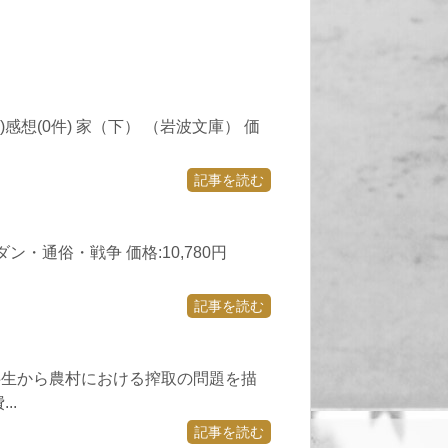
時点)感想(0件) 家（下） （岩波文庫） 価
記事を読む
・通俗・戦争 価格:10,780円
記事を読む
半生から農村における搾取の問題を描
..
記事を読む