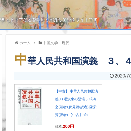
映画・ドラマなどを幅広く紹介していくサイトです
ホーム
中国文学 現代
中
華人民共和国演義 ３、
2020/7/
【中古】 中華人民共和国演
義(1) 毛沢東の登場 ／張涛
之(著者),伏見茂(訳者),陳栄
芳(訳者) 【中古】afb
200円
価格: