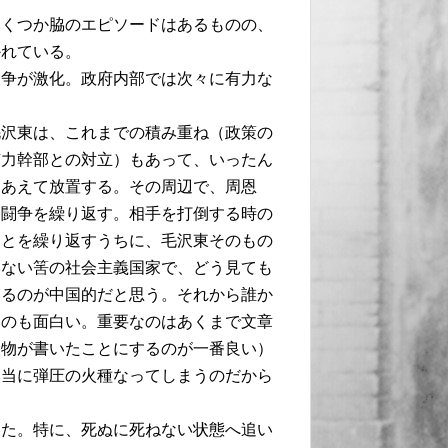
いくつか脇のエピソードはあるものの、
かれている。
闘争が激化。政府内部では次々に有力な
毛沢東は、これまでの積み重ね（政策の
有力幹部との対立）もあって、いったん
をあえて放置する。その周辺で、周恩
に闘争を繰り返す。相手を打倒する時の
ことを繰り返すうちに、毛沢東そのもの
いない筈の社会主義国家で、どう見ても
いるのが中国的だと思う。それから誰か
るのも面白い。重要なのはあくまで文章
人物が書いたことにするのが一番良い）
本当に弾圧の火種なってしまうのだから
った。特に、死ぬに死ねない状態へ追い