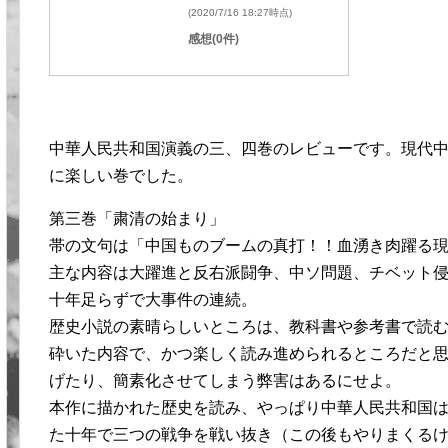
(2020/7/16 18:27時点)
感想(0件)
中華人民共和国演義の三、四巻のレビューです。現代
に楽しい巻でした。
第三巻「粛清の始まり」
帯の文句は「中国ものブームの真打！！血湧き肉躍る
主な内容は大躍進と反右派闘争、中ソ問題、チベット
十年足らずで大事件の連続。
歴史小説の素晴らしいところは、教科書や参考書で読
砕いた内容で、かつ楽しく読み進められるところだと
げたり、簡素化させてしまう弊害はあるにせよ。
本作に描かれた歴史を読み、やっぱり中華人民共和国
た十年で三つの戦争を戦い抜き（この後もやりまくる