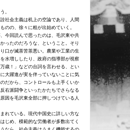
こう。
所詮社会主義は机上の空論であり、人間
たものの、徐々に粗が出始めていく。
が、今回読んで思ったのは、毛沢東や共
酷かったのだろうな、ということ。そり
やり口が滅茶苦茶悪い。農業や工業の生
績を水増ししたり、政府の指導部が視察
社万歳！」などの台詞を言わせる、とい
々に大躍進が実を伴っていないことに気
ものだから、コントロールも上手くいか
は反右派闘争といったかたちでさらなる
た原因を毛沢東全部に押しつけている人
生まれている。現代中国史に詳しい方な
をはじめ、模範的な労働者が多数出てく
ようなら、社会主義はうまく機能するの