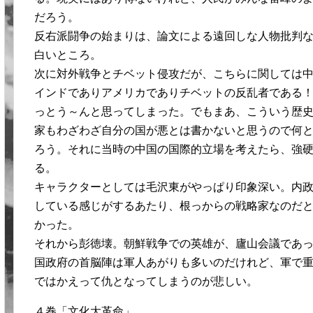
だろう。
反右派闘争の始まりは、論文による遠回しな人物批判
白いところ。
次に対外戦争とチベット侵攻だが、こちらに関しては
インドでありアメリカでありチベットの反乱者である
っとう～んと思ってしまった。でもまあ、こういう歴
家もわざわざ自分の国が悪とは書かないと思うので何
ろう。それに当時の中国の国際的立場を考えたら、強
る。
キャラクターとしては毛沢東がやっぱり印象深い。内
している感じがするあたり、根っからの戦略家なのだ
かった。
それから彭徳壊。朝鮮戦争での英雄が、廬山会議であ
国政府の首脳陣は軍人あがりも多いのだけれど、軍で
ではかえって仇となってしまうのが悲しい。
４巻「文化大革命」