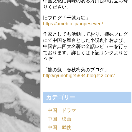
中国文化に興味のある方は是非お立ち寄
りください。
旧ブログ「千紫万紅」
https://ameblo.jp/hopeseven/
作家としても活動しており、姉妹ブログ
にて中国を舞台とした小説創作および、
中国古典四大名著の全話レビューを行っ
ております。詳しくは下記リンクよりど
うぞ。
「龍の髭 春秋梅菊のブログ」
http://ryunohige5884.blog.fc2.com/
カテゴリー
中国 ドラマ
中国 映画
中国 武侠