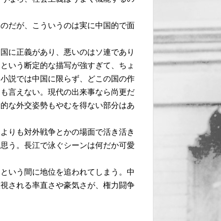
なのだが、こういうのは実に中国的で面
中国に正義があり、悪いのはソ連であり
！という断定的な描写が強すぎて、ちょ
史小説では中国に限らず、どこの国の作
とも言えない。現代の出来事なら尚更だ
硬的な外交姿勢もやむを得ない部分はあ
政よりも対外戦争とかの場面で活き活き
と思う。長江で泳ぐシーンは何だか可愛
っという間に地位を追われてしまう。中
重視される率直さや豪気さが、権力闘争