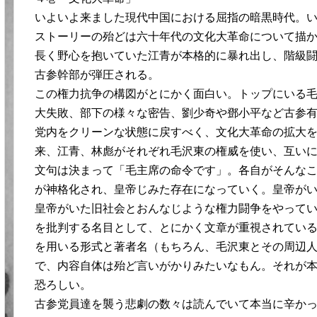
いよいよ来ました現代中国における屈指の暗黒時代。
ストーリーの殆どは六十年代の文化大革命について描
長く野心を抱いていた江青が本格的に暴れ出し、階級
古参幹部が弾圧される。
この権力抗争の構図がとにかく面白い。トップにいる
大失敗、部下の様々な密告、劉少奇や鄧小平など古参
党内をクリーンな状態に戻すべく、文化大革命の拡大
来、江青、林彪がそれぞれ毛沢東の権威を使い、互い
文句は決まって「毛主席の命令です」。各自がそんな
が神格化され、皇帝じみた存在になっていく。皇帝が
皇帝がいた旧社会とおんなじような権力闘争をやって
を批判する名目として、とにかく文章が重視されてい
を用いる形式と著者名（もちろん、毛沢東とその周辺
で、内容自体は殆ど言いがかりみたいなもん。それが
恐ろしい。
古参党員達を襲う悲劇の数々は読んでいて本当に辛か