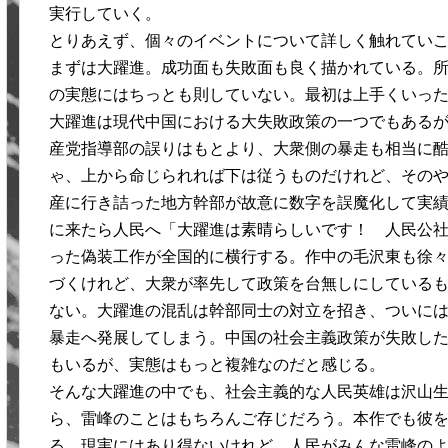
実行していく。
とりあえず、個々のイベントについて詳しく触れてい
まずは大躍進。成功面も失敗面も良く描かれている。
の実態にはちっとも則していない。最初は上手くいっ
大躍進は現代中国における大失敗政策の一つでもある
産党指導部の誤りはもとより、大衆側の暴走も相当に
ゃ、上から命じられれば下は従うものだけれど、その
産に行き詰った地方幹部が故意に数字を誤魔化して実
に来たら人民へ「大躍進は素晴らしいです！ 人民公
った偽装工作が全国的に横行する。作中の毛沢東も徐
づくけれど、大衆が率先して政策を台無しにしている
ない。大躍進の混乱は幹部同士の対立を招き、ついに
暴走へ発展してしまう。中国の社会主義政策が失敗し
もいるが、実態はもっと複雑なのだと感じる。
そんな大躍進の中でも、社会主義的な人民英雄は沢山
ら、雷峰のことはもちろんご存じだろう。本作でも彼
る。現実にはあり得ないけれど、人民がみんな雷峰の