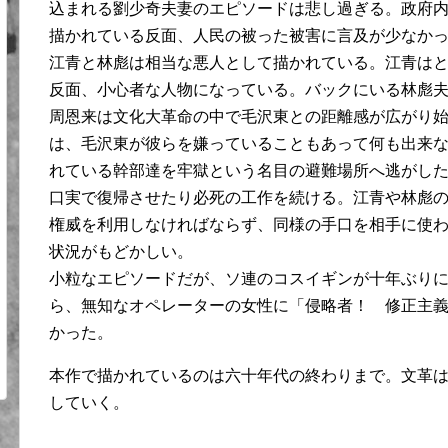
込まれる劉少奇夫妻のエピソードは悲し過ぎる。政府
描かれている反面、人民の被った被害に言及が少なか
江青と林彪は相当な悪人として描かれている。江青は
反面、小心者な人物になっている。バックにいる林彪
周恩来は文化大革命の中で毛沢東との距離感が広がり
は、毛沢東が彼らを嫌っていることもあって何も出来
れている幹部達を牢獄という名目の避難場所へ逃がし
口実で復帰させたり必死の工作を続ける。江青や林彪
権威を利用しなければならず、同様の手口を相手に使
状況がもどかしい。
小粒なエピソードだが、ソ連のコスイギンが十年ぶり
ら、無知なオペレーターの女性に「侵略者！ 修正主
かった。
本作で描かれているのは六十年代の終わりまで。文革
していく。