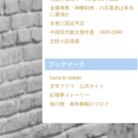
金庸考察「神雕剣侠」の古墓派は本当
に最強か
全相三国志平話
中国現代散文傑作選 1920-1940
志怪小説逍遙
ブックマーク
hana to sekitei
文学フリマ 公式サイト
紅楼夢ストーリー
龍の髭 春秋梅菊のブログ