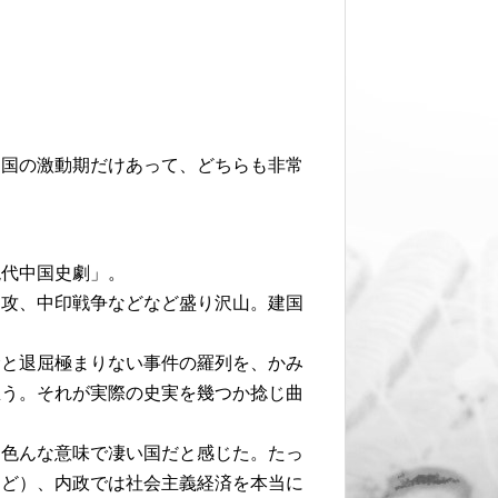
中国の激動期だけあって、どちらも非常
現代中国史劇」。
侵攻、中印戦争などなど盛り沢山。建国
むと退屈極まりない事件の羅列を、かみ
思う。それが実際の史実を幾つか捻じ曲
は色んな意味で凄い国だと感じた。たっ
けど）、内政では社会主義経済を本当に