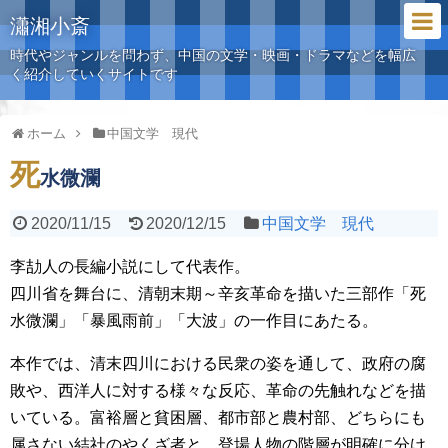
瀟湘小斎
時代やジャンルを問わず、中国の文学・映画・ドラマなどを幅広
く紹介していくサイトです
ホーム
中国文学 現代
死
水微瀾
2020/11/15
2020/12/15
中国文学 現代
李劼人の長編小説にして代表作。
四川省を舞台に、清朝末期～辛亥革命を描いた三部作「死
水微瀾」「暴風雨前」「大波」の一作目にあたる。
本作では、清末四川における民衆の姿を通して、政府の腐
敗や、西洋人に対する様々な反応、革命の先触れなどを描
いている。富裕層と貧困層、都市部と農村部、どちらにも
属さない結社のやくざ者と、登場人物の階層が明確に分け