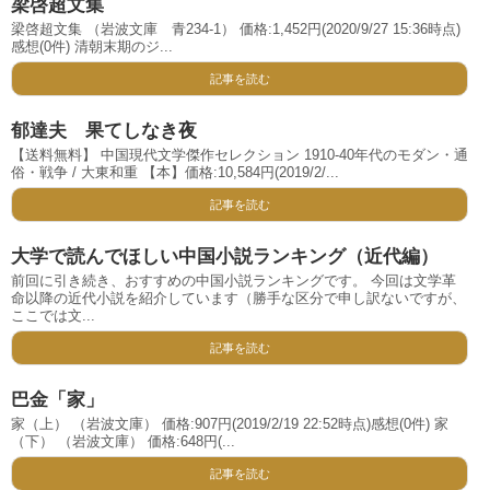
梁啓超文集
梁啓超文集 （岩波文庫 青234-1） 価格:1,452円(2020/9/27 15:36時点)
感想(0件) 清朝末期のジ...
記事を読む
郁達夫 果てしなき夜
【送料無料】 中国現代文学傑作セレクション 1910‐40年代のモダン・通
俗・戦争 / 大東和重 【本】価格:10,584円(2019/2/...
記事を読む
大学で読んでほしい中国小説ランキング（近代編）
前回に引き続き、おすすめの中国小説ランキングです。 今回は文学革
命以降の近代小説を紹介しています（勝手な区分で申し訳ないですが、
ここでは文...
記事を読む
巴金「家」
家（上） （岩波文庫） 価格:907円(2019/2/19 22:52時点)感想(0件) 家
（下） （岩波文庫） 価格:648円(...
記事を読む