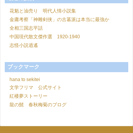
花魁と油売り 明代人情小説集
金庸考察「神雕剣侠」の古墓派は本当に最強か
全相三国志平話
中国現代散文傑作選 1920-1940
志怪小説逍遙
ブックマーク
hana to sekitei
文学フリマ 公式サイト
紅楼夢ストーリー
龍の髭 春秋梅菊のブログ