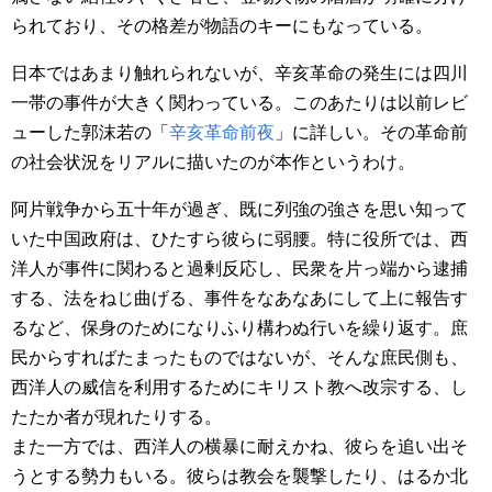
られており、その格差が物語のキーにもなっている。
日本ではあまり触れられないが、辛亥革命の発生には四川
一帯の事件が大きく関わっている。このあたりは以前レビ
ューした郭沫若の「
辛亥革命前夜
」に詳しい。その革命前
の社会状況をリアルに描いたのが本作というわけ。
阿片戦争から五十年が過ぎ、既に列強の強さを思い知って
いた中国政府は、ひたすら彼らに弱腰。特に役所では、西
洋人が事件に関わると過剰反応し、民衆を片っ端から逮捕
する、法をねじ曲げる、事件をなあなあにして上に報告す
るなど、保身のためになりふり構わぬ行いを繰り返す。庶
民からすればたまったものではないが、そんな庶民側も、
西洋人の威信を利用するためにキリスト教へ改宗する、し
たたか者が現れたりする。
また一方では、西洋人の横暴に耐えかね、彼らを追い出そ
うとする勢力もいる。彼らは教会を襲撃したり、はるか北