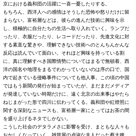
京における義和団の活躍に一喜一憂したりする。
もちろん、西洋人への感情はそうした恐怖や怒りだけに留
まらない。富裕層などは、彼らの進んだ技術に興味を示
し、積極的に自分たちの生活へ取り入れていく。ランプだ
ったり、衣服だったり、レコードだったり、先進文化に対
する素直な驚きや、理解できない技術へのとんちんかんな
反応は読んでいて面白い。それほど興味を持っている割
に、真に理解すべき国際情勢についてはまるで無頓着、西
洋の国名や地理をまるでわかっていないのは序の口で、国
内で起きている侵略事件についても他人事。この頃の中国
ではもう新聞の発行が始まっていたが、まだまだメディア
が発達していない時期だけに、遠く北京の出来事はやたら
ねじまがった形で四川に伝わってくる。義和団や紅燈照に
関する深刻なニュースも、富裕層一家にとってはお茶の間
を盛り上げるネタでしかない。
こうした社会のデタラメさに影響を受け、まともな人々も
おかしくなっていく。雑貨屋の貞淑な夫人だった蔡大嫂