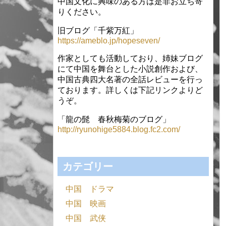
中国文化に興味のある方は是非お立ち寄
りください。
旧ブログ「千紫万紅」
https://ameblo.jp/hopeseven/
作家としても活動しており、姉妹ブログ
にて中国を舞台とした小説創作および、
中国古典四大名著の全話レビューを行っ
ております。詳しくは下記リンクよりど
うぞ。
「龍の髭 春秋梅菊のブログ」
http://ryunohige5884.blog.fc2.com/
カテゴリー
中国 ドラマ
中国 映画
中国 武侠