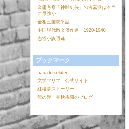
金庸考察「神雕剣侠」の古墓派は本当
に最強か
全相三国志平話
中国現代散文傑作選 1920-1940
志怪小説逍遙
ブックマーク
hana to sekitei
文学フリマ 公式サイト
紅楼夢ストーリー
龍の髭 春秋梅菊のブログ