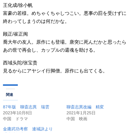
王化成/徐小帆
富豪の若様。めちゃくちゃしつこい。悪事の罰を受けずに
終わってしまうのは何だかな。
顾正/崔正闽
喬大年の友人。原作にも登場。唐突に死んだかと思ったら
あの世で再会し、カップルの還魂を助ける。
西域头陀/张宝贵
見るからにアヤシイ行脚僧。原作にも出てくる。
関連
87年版 聊斎志異 瑞雲
聊斎志異改編 精変
2023年10月8日
2021年1月25日
中国 ドラマ
中国 映画
金庸武功考察 連城訣より