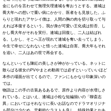
金にものを言わせて無理矢理連城を奪おうとする。連城は
喬大年への想いで重い病にかかり、医者をも見放した。ふ
らりと現れたアヤシイ僧は、人間の胸の肉を切り取って与
えれば本復するという。我が身が可愛い王化成は拒否、し
かし喬大年がそれを実行。連城は回復し、二人は結ばれ
る。しかし、そこへ王が現れて連城を奪い去ってしまう。
今生で幸せになれないと悟った連城は自害。喬大年もそれ
を追い、二人はあの世で再会する。
なんといっても陳紅の美しさが神がかっている。ネットに
散らばる彼女のPVやまとめ動画では必ずといっていいほど
本作の場面が出てくるので、ファンにもかなり印象深いの
では。
物語はこの手の古装あるあるで、原作より内容が水増しさ
れている。とはいえ、連城は小粒な短編揃いの「聊斎志
異」においてはそれなりに長いお話なのでドラマオリジナ
ル部分は少なめ。悲劇的なラストも良し。特殊効果とかあ