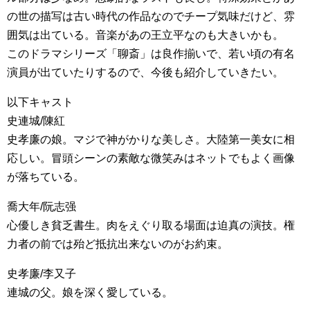
の世の描写は古い時代の作品なのでチープ気味だけど、雰
囲気は出ている。音楽があの王立平なのも大きいかも。
このドラマシリーズ「聊斎」は良作揃いで、若い頃の有名
演員が出ていたりするので、今後も紹介していきたい。
以下キャスト
史連城/陳紅
史孝廉の娘。マジで神がかりな美しさ。大陸第一美女に相
応しい。冒頭シーンの素敵な微笑みはネットでもよく画像
が落ちている。
喬大年/阮志强
心優しき貧乏書生。肉をえぐり取る場面は迫真の演技。権
力者の前では殆ど抵抗出来ないのがお約束。
史孝廉/李又子
連城の父。娘を深く愛している。