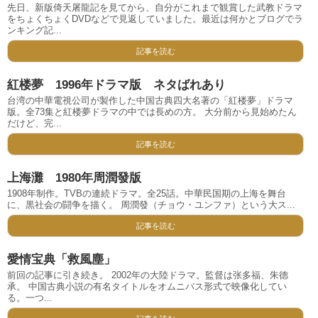
先日、新版倚天屠龍記を見てから、自分がこれまで観賞した武教ドラマ
をちょくちょくDVDなどで見返していました。最近は何かとブログでラ
ンキング記...
記事を読む
紅楼夢 1996年ドラマ版 ネタばれあり
台湾の中華電視公司が製作した中国古典四大名著の「紅楼夢」ドラマ
版。全73集と紅楼夢ドラマの中では長めの方。 大分前から見始めたん
だけど、完...
記事を読む
上海灘 1980年周潤發版
1908年制作。TVBの連続ドラマ。全25話。中華民国期の上海を舞台
に、黒社会の闘争を描く。 周潤發（チョウ・ユンファ）という大ス...
記事を読む
愛情宝典「救風塵」
前回の記事に引き続き。 2002年の大陸ドラマ。監督は张多福、朱德
承。 中国古典小説の有名タイトルをオムニバス形式で映像化してい
る。一つ...