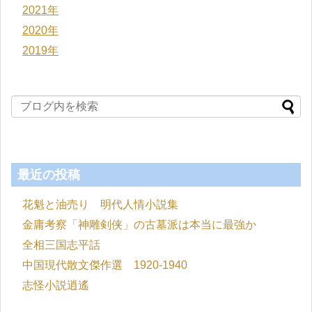
2021年
2020年
2019年
最近の投稿
花魁と油売り 明代人情小説集
金庸考察「神雕剣侠」の古墓派は本当に最強か
全相三国志平話
中国現代散文傑作選 1920-1940
志怪小説逍遙