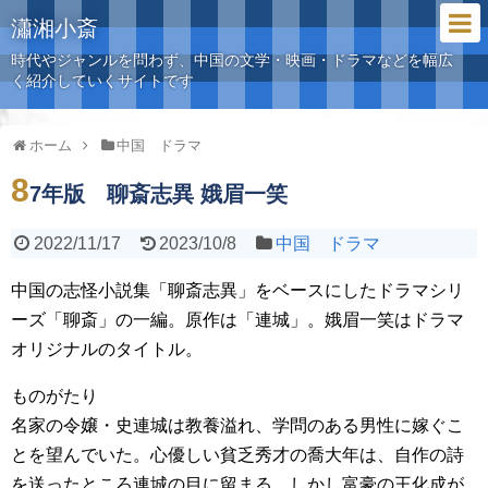
瀟湘小斎
時代やジャンルを問わず、中国の文学・映画・ドラマなどを幅広
く紹介していくサイトです
ホーム
中国 ドラマ
8
7年版 聊斎志異 娥眉一笑
2022/11/17
2023/10/8
中国 ドラマ
中国の志怪小説集「聊斎志異」をベースにしたドラマシリ
ーズ「聊斎」の一編。原作は「連城」。娥眉一笑はドラマ
オリジナルのタイトル。
ものがたり
名家の令嬢・史連城は教養溢れ、学問のある男性に嫁ぐこ
とを望んでいた。心優しい貧乏秀才の喬大年は、自作の詩
を送ったところ連城の目に留まる。しかし富豪の王化成が