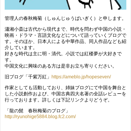
管理人の春秋梅菊（しゅんじゅうばいぎく）と申します。
瀟湘小斎は古代から現代まで、時代を問わず中国の小説・
映画・ドラマ・言語文化などについて語っていくブログで
す。そのほか、日本人による中華作品、同人作品なども紹
介しています。
好きな時代は主に明・清代。小説では紅楼夢が大好きで
す。
中国文化に興味のある方は是非お立ち寄りください。
旧ブログ「千紫万紅」
https://ameblo.jp/hopeseven/
作家としても活動しており、姉妹ブログにて中国を舞台と
した小説創作および、中国古典四大名著の全話レビューを
行っております。詳しくは下記リンクよりどうぞ。
「龍の髭 春秋梅菊のブログ」
http://ryunohige5884.blog.fc2.com/