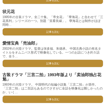
記事を読む
状元花
1995年の古装ドラマ。全二十集。「帝女花」「孽海花」と合わせて「三
花系列」シリーズの一つ。別題「笑看良縁」。 孽海花とは制作がほぼ
同時...
記事を読む
愛情宝典「売油郎」
2002年の大陸ドラマ。監督は张多福、朱德承。 中国古典小説の有名タ
イトルをオムニバス形式で映像化している。一つのお話につき約５話
で、全５...
記事を読む
古装ドラマ「三言二拍」1993年版より「卖油郎独占花
魁」
1993年の大陸ドラマ。 中国明代の短編小説集「三言二拍」が原作。
「三言二拍」は二百話もあるのでさすがに全話を映像化は難しかったの
か、いく...
記事を読む