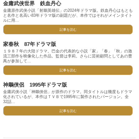
金庸武侠世界 鉄血丹心
金庸原作武侠小説「射鵰英雄伝」の2024年ドラマ版。鉄血丹心はもとも
と名作と名高い83年ドラマ版の副題だが、本作ではそれがメインタイト
ルに用...
記事を読む
家春秋 87年ドラマ版
１９８７年の大陸ドラマ。巴金の代表的な小説「家」「春」「秋」の激
流三部作を映像化した作品。監督は李莉。さらに芸術顧問としてあの曹
禺が参加して...
記事を読む
神鵰侠侶 1995年ドラマ版
金庸武侠小説「神鵰侠侶」が原作のドラマ。同タイトルは幾度もドラマ
化されているが、本作はＴＶＢで1995年に製作されたバージョン。全
32話...
記事を読む